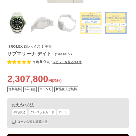
よくあるご質問
【
ROLEX/ロレックス
】中古
サブマリーナ デイト
（16610LV）
5.0
平均
点
/
レビューを見る(14件)
2,307,800
円(税込)
送料無料
2年保証
ローン可
新品仕上げ無料
お支払い方法
銀行振込
クレジットカード
ローン
保証書
あり
ローン金額を計算する
箱
なし