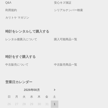
Q&A
安心キズ保証
利用規約
シリアルナンバー検索
カリトケ マガジン
時計をレンタルして購入する
レンタル後購入について
購入可能商品一覧
時計をすぐ購入する
中古販売について
中古販売商品一覧
営業日カレンダー
2026年08月
日
月
火
水
木
金
土
26
27
28
29
30
31
1