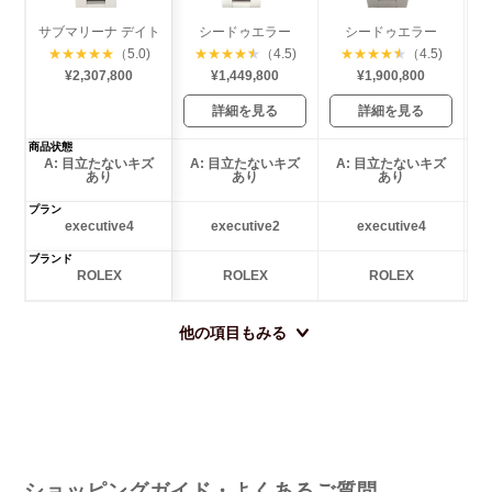
サブマリーナ デイト
シードゥエラー
シードゥエラー
★
★
★
★
★
（5.0)
★
★
★
★
★
（4.5)
★
★
★
★
★
（4.5)
¥2,307,800
¥1,449,800
¥1,900,800
詳細を見る
詳細を見る
商品状態
A: 目立たないキズ
A: 目立たないキズ
A: 目立たないキズ
あり
あり
あり
プラン
executive4
executive2
executive4
ブランド
ROLEX
ROLEX
ROLEX
他の項目もみる
ショッピングガイド・よくあるご質問