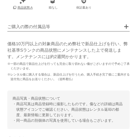
箱なし
保証書あり
商品状態:A
画像タップで拡大表示
ご購入の際の付属品等
価格10万円以上の対象商品のため弊社で新品仕上げを行い、弊
社基準Sランクの商品状態にメンテナンスした上で発送しま
す。メンテナンスには約2週間かかります。
※一部の商品で新品仕上げを行っても完全に取り切れない傷がございますので予めご了承
くださいませ。
※レンタル後に購入する場合は、新品仕上げを行うため、購入手続き完了後にご案内する
送付先に商品をお送りください。（送料着払）
商品写真・商品状態について
・商品写真は商品登録時に撮影したものです。傷などの詳細は商品
状態アイコンでご確認ください。商品状態はレンタル返却の都
度、最新情報に更新しております。
・同一商品の別個体の写真を使用している場合もございます。