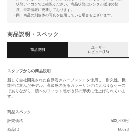
状態アイコンでご確認ください。商品状態はレンタル返却の都
度、最新情報に更新しております。
・同一商品の別個体の写真を使用している場合もございます。
商品説明・スペック
ユーザー
商品説明
レビュー(16)
スタッフからの商品説明
新しく自社開発された自動巻きムーブメントを使用し、耐久性、機
能性に富んだモデル。高級感のあるカラーリングに大ぶりなケース
でありながら、腕へのフィット感が抜群の形状に仕上げられていま
す。
商品スペック
販売価格
503,800円
商品ID
60678