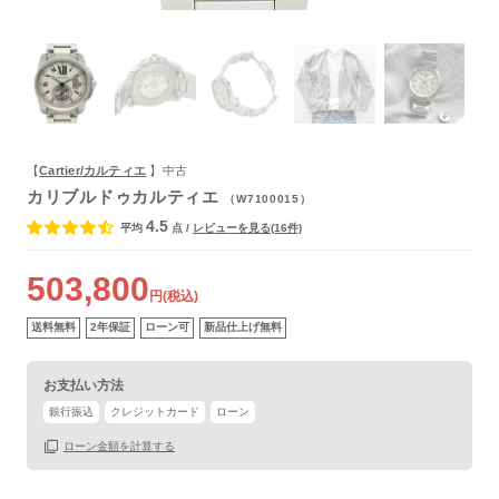
保証書
あり
箱
なし
【
Cartier/カルティエ
】中古
カリブルドゥカルティエ
（W7100015）
4.5
平均
点
/
レビューを見る(16件)
503,800
円(税込)
送料無料
2年保証
ローン可
新品仕上げ無料
お支払い方法
銀行振込
クレジットカード
ローン
ローン金額を計算する