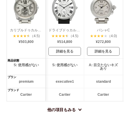
カリブルドゥカルティエ
ドライブドゥカルティエ
パシャC
★
★
★
★
★
（4.5)
★
★
★
★
★
（4.5)
★
★
★
★
★
（4.0)
¥503,800
¥514,800
¥272,800
詳細を見る
詳細を見る
商品状態
S: 使用感がない
S: 使用感がない
A: 目立たないキズ
あり
プラン
premium
executive1
standard
ブランド
Cartier
Cartier
Cartier
他の項目もみる