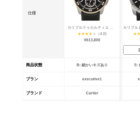
仕様
カリブルドゥカルティエ ダイバー
★
★
★
★
★
（4.0)
★
¥613,800
商品状態
B: 細かいキズあり
S
プラン
executive1
e
ブランド
Cartier