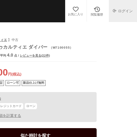
ログイン
お気に入り
閲覧履歴
ルティエ
】中古
ゥカルティエ ダイバー
（W7100055）
4.0
平均
点
/
レビューを見る(22件)
00
円(税込)
証
ローン可
新品仕上げ無料
法
クレジットカード
ローン
額を計算する
似た時計を探す