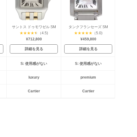
サントス ドゥモワゼル SM
タンクフランセーズ SM
★
★
★
★
★
（4.5)
★
★
★
★
★
（5.0)
¥712,800
¥459,800
詳細を見る
詳細を見る
S: 使用感がない
S: 使用感がない
luxury
premium
Cartier
Cartier