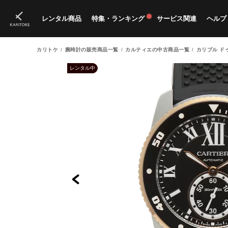
レンタル商品
特集・ランキング
サービス関連
ヘルプ
カリトケ
腕時計の販売商品一覧
カルティエの中古商品一覧
カリブル ド
ブランド一覧
特集
すべての商品
ランキング
新入荷商品
料金プラン
ご
新
獲
レンタル中