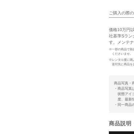
ご購入の際の
価格10万円
社基準Sラン
す。メンテナ
※一部の商品で新
くださいませ。
※レンタル後に購
送付先に商品を
商品写真・
・商品写真
状態アイ
度、最新
・同一商品
商品説明