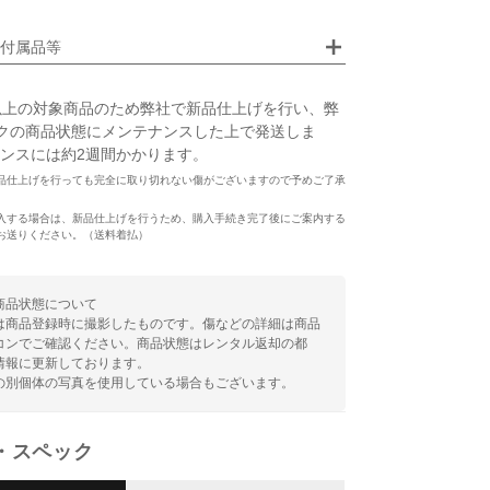
画像クリックで拡大表示
付属品等
以上の対象商品のため弊社で新品仕上げを行い、弊
クの商品状態にメンテナンスした上で発送しま
ンスには約2週間かかります。
品仕上げを行っても完全に取り切れない傷がございますので予めご了承
入する場合は、新品仕上げを行うため、購入手続き完了後にご案内する
お送りください。（送料着払）
商品状態について
は商品登録時に撮影したものです。傷などの詳細は商品
コンでご確認ください。商品状態はレンタル返却の都
情報に更新しております。
の別個体の写真を使用している場合もございます。
・スペック