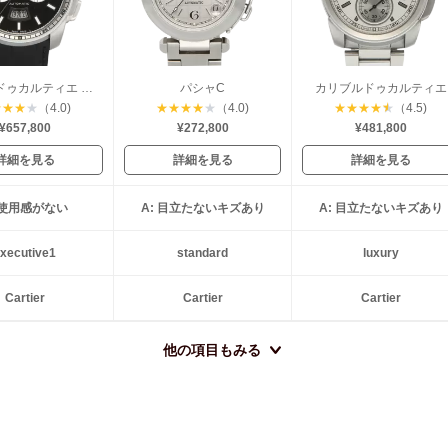
カリブルドゥカルティエ クロノグラフ
パシャC
カリブルドゥカルティエ
★
★
★
★
（4.0)
★
★
★
★
★
（4.0)
★
★
★
★
★
（4.5)
¥657,800
¥272,800
¥481,800
詳細を見る
詳細を見る
詳細を見る
: 使用感がない
A: 目立たないキズあり
A: 目立たないキズあり
xecutive1
standard
luxury
Cartier
Cartier
Cartier
他の項目もみる