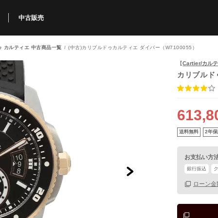
中古販売
ゥ カルティエ 中古商品一覧
(中古)カリブルドゥカルティエ ダイバー（W7100055）
利用方法
規限定商品
得できるポイント
中古販売商品
Q&A
購入可能商品
カリトケとは？
ブランド一覧
中古販売について
【
Cartier/カ
カリブルド
613,8
送料無料
2年保
お支払い方
銀行振込
ローン金