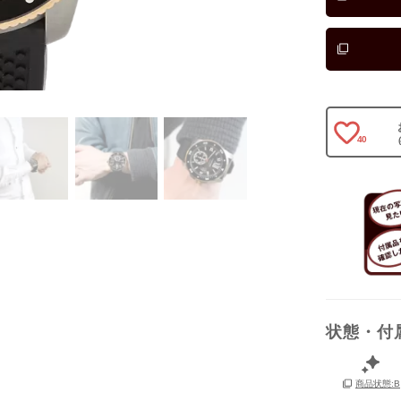
保証書
箱
40
状態・付
商品状態:B