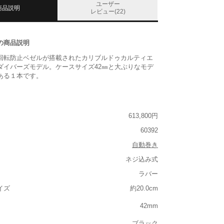
ユーザー
商品説明
レビュー(22)
の商品説明
回転防止ベゼルが搭載されたカリブルドゥカルティエ
ダイバーズモデル。ケースサイズ42㎜と大ぶりなモデ
ある１本です。
613,800円
60392
自動巻き
ネジ込み式
ラバー
イズ
約20.0cm
42mm
ブラック