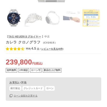
保証書
あり
箱
なし
【
TAG HEUER/タグホイヤー
】中古
カレラ クロノグラフ
（CV2015）
4.5
平均
点
/
レビューを見る(9件)
239,800
円(税込)
送料無料
2年保証
ローン可
新品仕上げ無料
お支払い方法
銀行振込
クレジットカード
ローン
ローン金額を計算する