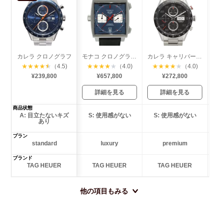
カレラ クロノグラフ
モナコ クロノグラフ スティーブマックイーン
カレラ キャリバー16 クロノグラフ デイデイト
★
★
★
★
★
（4.5)
★
★
★
★
★
（4.0)
★
★
★
★
★
（4.0)
¥239,800
¥657,800
¥272,800
詳細を見る
詳細を見る
商品状態
A: 目立たないキズ
S: 使用感がない
S: 使用感がない
あり
プラン
standard
luxury
premium
ブランド
TAG HEUER
TAG HEUER
TAG HEUER
他の項目もみる