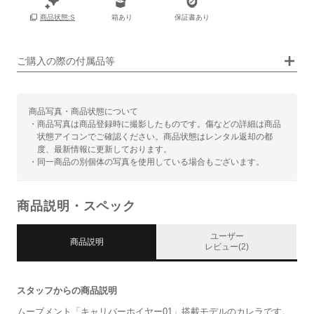
箱あり
保証書あり
商品状態:S
画像タップで拡大表示
ご購入の際の付属品等
商品写真・商品状態について
・商品写真は商品登録時に撮影したものです。傷などの詳細は商品
状態アイコンでご確認ください。商品状態はレンタル返却の都
度、最新情報に更新しております。
・同一商品の別個体の写真を使用している場合もございます。
商品説明・スペック
ユーザー
商品説明
レビュー(2)
スタッフからの商品説明
ムーブメント「キャリバーホイヤー01」搭載モデルのカレラです。