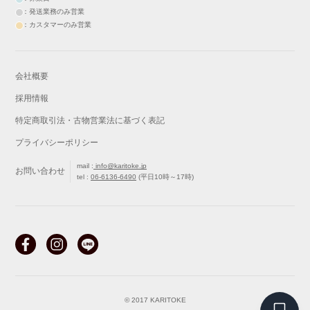
：発送業務のみ営業
：カスタマーのみ営業
会社概要
採用情報
特定商取引法・古物営業法に基づく表記
プライバシーポリシー
mail :
info@karitoke.jp
お問い合わせ
tel :
06-6136-6490
(平日10時～17時)
戻る
最初から
© 2017 KARITOKE