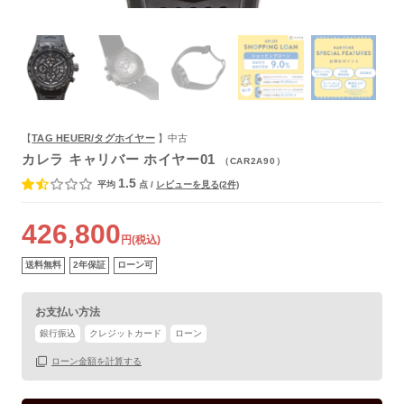
よくあるご質問
【
TAG HEUER/タグホイヤー
】中古
カレラ キャリバー ホイヤー01
（CAR2A90）
1.5
平均
点
/
レビューを見る(2件)
426,800
円(税込)
送料無料
2年保証
ローン可
お支払い方法
銀行振込
クレジットカード
ローン
ローン金額を計算する