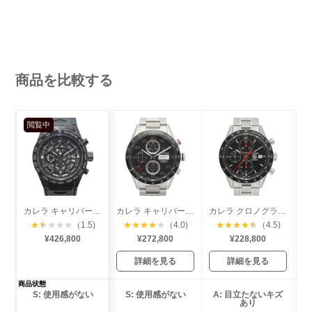
商品を比較する
閲覧中
カレラ キャリバー ホイヤー01
カレラ キャリバー16 クロノグラフ デイデイト
カレラ クロノグラフ レーシング
★
★
★
★
★
（1.5)
★
★
★
★
★
（4.0)
★
★
★
★
★
（4.5)
¥426,800
¥272,800
¥228,800
詳細を見る
詳細を見る
商品状態
S: 使用感がない
S: 使用感がない
A: 目立たないキズ
あり