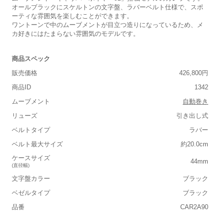
オールブラックにスケルトンの文字盤、ラバーベルト仕様で、スポ
ーティな雰囲気を楽しむことができます。
ワントーンで中のムーブメントが目立つ造りになっているため、メ
カ好きにはたまらない雰囲気のモデルです。
商品スペック
販売価格
426,800円
商品ID
1342
ムーブメント
自動巻き
リューズ
引き出し式
ベルトタイプ
ラバー
ベルト最大サイズ
約20.0cm
ケースサイズ
44mm
(直径幅)
文字盤カラー
ブラック
ベゼルタイプ
ブラック
品番
CAR2A90