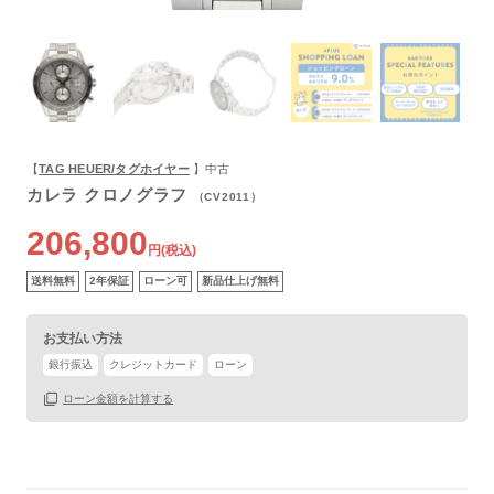
【
TAG HEUER/タグホイヤー
】中古
カレラ クロノグラフ
（CV2011）
206,800
円(税込)
送料無料
2年保証
ローン可
新品仕上げ無料
お支払い方法
銀行振込
クレジットカード
ローン
ローン金額を計算する