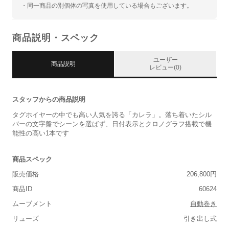
・同一商品の別個体の写真を使用している場合もございます。
商品説明・スペック
ユーザー
商品説明
レビュー(0)
スタッフからの商品説明
タグホイヤーの中でも高い人気を誇る「カレラ」。落ち着いたシル
バーの文字盤でシーンを選ばず、日付表示とクロノグラフ搭載で機
能性の高い1本です
商品スペック
販売価格
206,800円
商品ID
60624
ムーブメント
自動巻き
リューズ
引き出し式