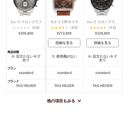
カレラ クロノグラフ
モナコ 13Pダイヤ
カレラ クロノグラフ レーシング
★
★
★
★
★
（0.0)
★
★
★
★
★
（4.0)
★
★
★
★
★
（4.5)
¥206,800
¥272,800
¥228,800
詳細を見る
詳細を見る
商品状態
A: 目立たないキズ
S: 使用感がない
A: 目立たないキズ
あり
あり
プラン
standard
standard
standard
ブランド
TAG HEUER
TAG HEUER
TAG HEUER
他の項目もみる