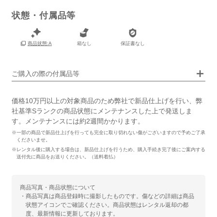
状態・付属品等
保証書
なし
箱
なし
箱なし
保証書なし
商品状態:A
ご購入の際の付属品等
価格10万円以上の対象商品のため弊社で新品仕上げを行い、弊
社基準Sランクの商品状態にメンテナンスした上で発送しま
す。メンテナンスには約2週間かかります。
※一部の商品で新品仕上げを行っても完全に取り切れない傷がございますので予めご了承
くださいませ。
※レンタル後に購入する場合は、新品仕上げを行うため、購入手続き完了後にご案内する
送付先に商品をお送りください。（送料着払）
商品写真・商品状態について
・商品写真は商品登録時に撮影したものです。傷などの詳細は商品
状態アイコンでご確認ください。商品状態はレンタル返却の都
度、最新情報に更新しております。