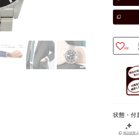
箱
102
状態・付
商品状態:A