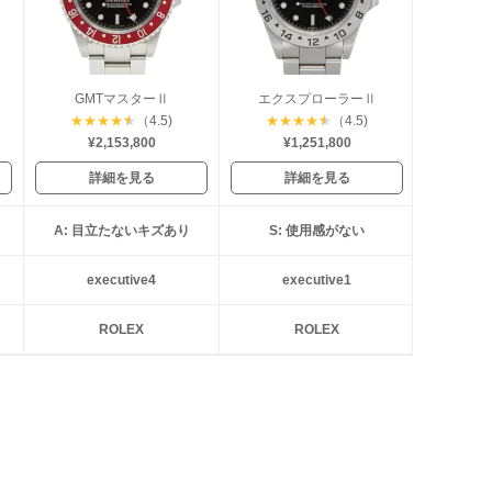
GMTマスターⅡ
エクスプローラーⅡ
★
★
★
★
★
（4.5)
★
★
★
★
★
（4.5)
¥2,153,800
¥1,251,800
詳細を見る
詳細を見る
A: 目立たないキズあり
S: 使用感がない
executive4
executive1
ROLEX
ROLEX