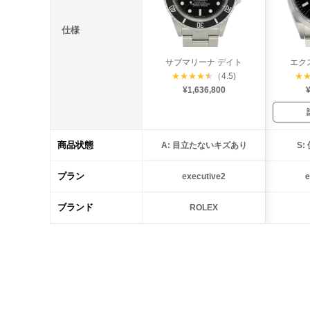
仕様
サブマリーナ デイト
エク
★
★
★
★
★
（4.5)
★
¥1,636,800
¥
商品状態
A: 目立たないキズあり
S
プラン
executive2
e
ブランド
ROLEX