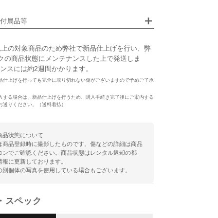
画像クリックで拡大表示
付属品等
以上の対象商品のため弊社で新品仕上げを行い、弊
クの商品状態にメンテナンスした上で発送しま
ンスには約2週間かかります。
品仕上げを行っても完全に取り切れない傷がございますので予めご了承
入する場合は、新品仕上げを行うため、購入手続き完了後にご案内する
お送りください。（送料着払）
商品状態について
は商品登録時に撮影したものです。傷などの詳細は商品
コンでご確認ください。商品状態はレンタル返却の都
情報に更新しております。
の別個体の写真を使用している場合もございます。
・スペック