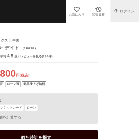
ログイン
お気に入り
閲覧履歴
ックス
】中古
ナ デイト
（16610）
4.5
平均
点
/
レビューを見る(134件)
,800
円(税込)
証
ローン可
新品仕上げ無料
法
クレジットカード
ローン
額を計算する
あり
似た時計を探す