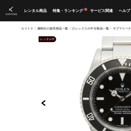
レンタル商品
特集・ランキング
サービス関連
ヘルプ
カリトケ
腕時計の販売商品一覧
ロレックスの中古商品一覧
サブマリーナ
ブランド一覧
特集
すべての商品
ランキング
新入荷商品
料金プラン
ご
新
獲
レンタル中