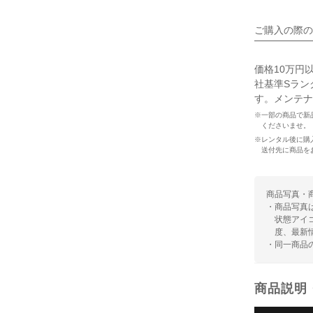
ご購入の際の
価格10万円
社基準Sラン
す。メンテナ
※一部の商品で新
くださいませ。
※レンタル後に購
送付先に商品を
商品写真・
・商品写真
状態アイ
度、最新
・同一商品
商品説明