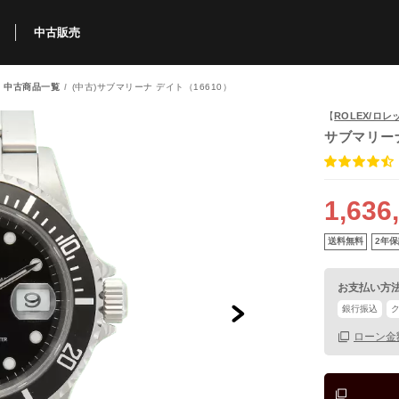
中古販売
 中古商品一覧
(中古)サブマリーナ デイト（16610）
利用方法
規限定商品
得できるポイント
中古販売商品
Q&A
購入可能商品
カリトケとは？
ブランド一覧
中古販売について
【
ROLEX/ロレ
サブマリー
1,636
送料無料
2年保
お支払い方
銀行振込
ローン金
保証書