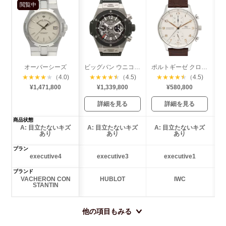
閲覧中
オーバーシーズ
ビッグバン ウニコ チタニウム セラミック
ポルトギーゼ クロノグラフ
★
★
★
★
★
（4.0)
★
★
★
★
★
（4.5)
★
★
★
★
★
（4.5)
¥1,471,800
¥1,339,800
¥580,800
詳細を見る
詳細を見る
商品状態
A: 目立たないキズ
A: 目立たないキズ
A: 目立たないキズ
あり
あり
あり
プラン
executive4
executive3
executive1
ブランド
VACHERON CON
HUBLOT
IWC
STANTIN
他の項目もみる