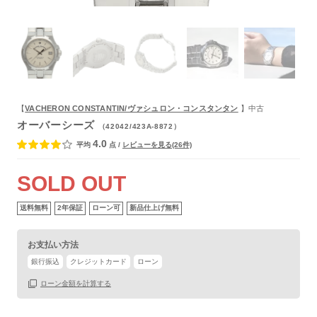
【
VACHERON CONSTANTIN/ヴァシュロン・コンスタンタン
】中古
オーバーシーズ
（42042/423A-8872）
4.0
平均
点
/
レビューを見る(26件)
保証書
あり
箱
あり
SOLD OUT
送料無料
2年保証
ローン可
新品仕上げ無料
お支払い方法
銀行振込
クレジットカード
ローン
ローン金額を計算する