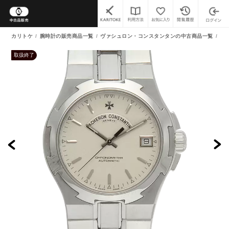
カリトケ
腕時計の販売商品一覧
ヴァシュロン・コンスタンタンの中古商品一覧
オ
取扱終了
よくあるご質問