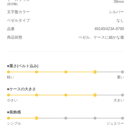
39mm
(直径幅)
文字盤カラー
シルバー
ベゼルタイプ
なし
品番
49140/423A-8790
商品状態
ベゼル、ケースに細かな傷
■重さ(ベルト込み)
軽い
重い
■ケースの大きさ
小さい
大きい
■装飾感
シンプル
ジュエリー