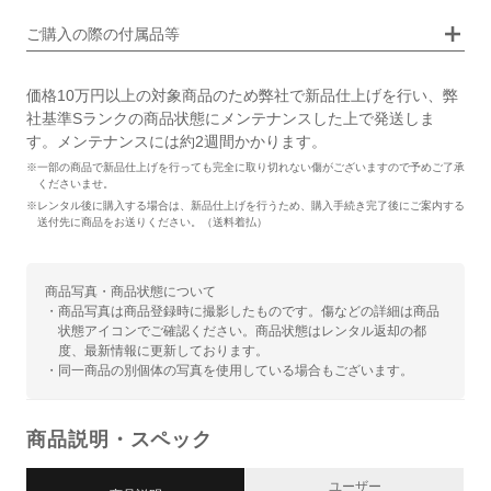
画像タップで拡大表示
ご購入の際の付属品等
価格10万円以上の対象商品のため弊社で新品仕上げを行い、弊
社基準Sランクの商品状態にメンテナンスした上で発送しま
す。メンテナンスには約2週間かかります。
※一部の商品で新品仕上げを行っても完全に取り切れない傷がございますので予めご了承
くださいませ。
※レンタル後に購入する場合は、新品仕上げを行うため、購入手続き完了後にご案内する
送付先に商品をお送りください。（送料着払）
商品写真・商品状態について
・商品写真は商品登録時に撮影したものです。傷などの詳細は商品
状態アイコンでご確認ください。商品状態はレンタル返却の都
度、最新情報に更新しております。
・同一商品の別個体の写真を使用している場合もございます。
商品説明・スペック
ユーザー