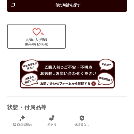
似た時計を探す
保証書
なし
箱
あり
75
お気に入り登録
(再入荷をお知らせ)
状態・付属品等
箱あり
保証書なし
商品状態:A