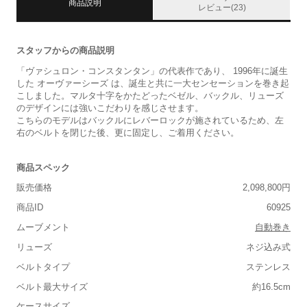
商品説明
レビュー(23)
スタッフからの商品説明
「ヴァシュロン・コンスタンタン」の代表作であり、 1996年に誕生
した オーヴァーシーズ は、誕生と共に一大センセーションを巻き起
こしました。マルタ十字をかたどったベゼル、バックル、リューズ
のデザインには強いこだわりを感じさせます。
こちらのモデルはバックルにレバーロックが施されているため、左
右のベルトを閉じた後、更に固定し、ご着用ください。
商品スペック
販売価格
2,098,800円
商品ID
60925
ムーブメント
自動巻き
リューズ
ネジ込み式
ベルトタイプ
ステンレス
ベルト最大サイズ
約16.5cm
ケースサイズ