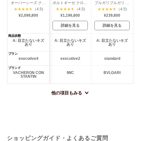
オーバーシーズ クロノグラフ
ポルトギーゼ クロノグラフ
ブルガリブルガリ クロノグラフ カーボン
★
★
★
★
★
（4.5)
★
★
★
★
★
（4.5)
★
★
★
★
★
（4.5)
¥2,098,800
¥1,196,800
¥239,800
詳細を見る
詳細を見る
商品状態
A: 目立たないキズ
A: 目立たないキズ
A: 目立たないキズ
あり
あり
あり
プラン
executive4
executive2
standard
ブランド
VACHERON CON
IWC
BVLGARI
STANTIN
他の項目もみる
ショッピングガイド・よくあるご質問