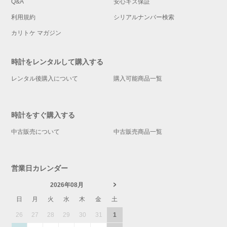
Q&A
安心キズ保証
利用規約
シリアルナンバー検索
カリトケ マガジン
時計をレンタルして購入する
レンタル後購入について
購入可能商品一覧
時計をすぐ購入する
中古販売について
中古販売商品一覧
営業日カレンダー
2026年08月
日
月
火
水
木
金
土
26
27
28
29
30
31
1