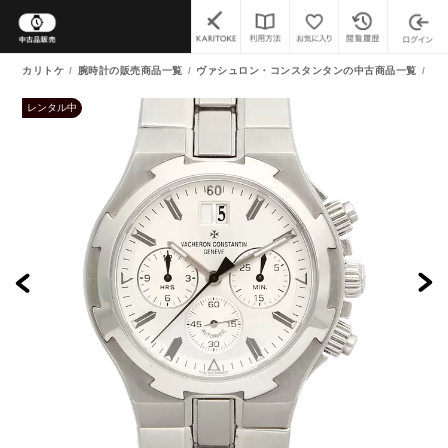
カリトケ
腕時計の販売商品一覧
ヴァシュロン・コンスタンタンの中古商品一覧
オ
レンタル中