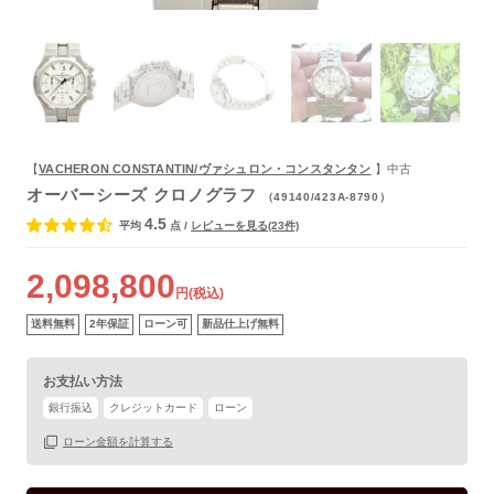
よくあるご質問
【
VACHERON CONSTANTIN/ヴァシュロン・コンスタンタン
】中古
オーバーシーズ クロノグラフ
（49140/423A-8790）
4.5
平均
点
/
レビューを見る(23件)
2,098,800
円(税込)
送料無料
2年保証
ローン可
新品仕上げ無料
お支払い方法
銀行振込
クレジットカード
ローン
ローン金額を計算する