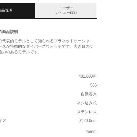
ユーザー
商品説明
レビュー(13)
の商品説明
の代表的モデルとして知られるプラネットオーシャ
ースが特徴的なダイバーズウォッチです。大き目のケ
迫力のあるモデルです。
481,800円
563
自動巻き
ネジ込み式
ステンレス
イズ
約20.0cm
46mm