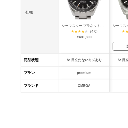
仕様
シーマスター プラネットオーシャン600 コーアクシャル
★
★
★
★
★
（4.0)
★
¥481,800
商品状態
A: 目立たないキズあり
A: 
プラン
premium
ブランド
OMEGA