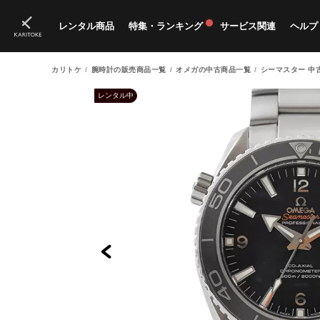
レンタル商品
特集・ランキング
サービス関連
ヘルプ
カリトケ
腕時計の販売商品一覧
オメガの中古商品一覧
シーマスター 中
ブランド一覧
特集
すべての商品
ランキング
新入荷商品
料金プラン
ご
新
獲
レンタル中