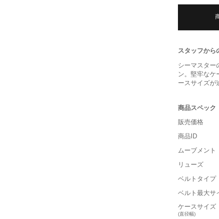
スタッフから
シーマスター
ン。堅牢なケ
ースサイズが
商品スペック
販売価格
商品ID
ムーブメント
リューズ
ベルトタイプ
ベルト最大サ
ケースサイズ
(直径幅)