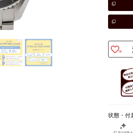
保証書
箱
78
状態・付
商品状態:A