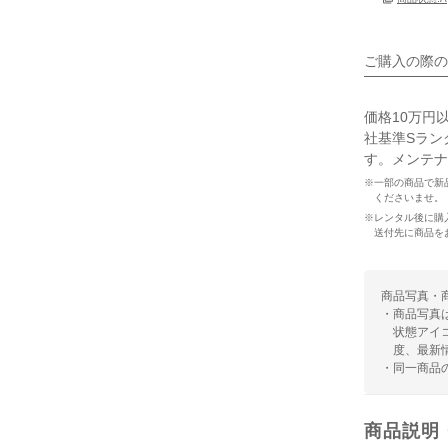
ご購入の際の
価格10万円
社基準Sラン
す。メンテナ
※一部の商品で新
くださいませ。
※レンタル後に購
送付先に商品を
商品写真・
・商品写真
状態アイ
度、最新
・同一商品
商品説明