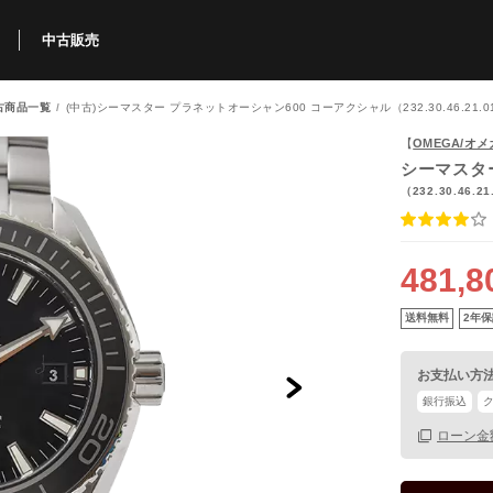
中古販売
古商品一覧
(中古)シーマスター プラネットオーシャン600 コーアクシャル（232.30.46.21.01
利用方法
規限定商品
得できるポイント
中古販売商品
Q&A
購入可能商品
カリトケとは？
ブランド一覧
中古販売について
【
OMEGA/オメ
シーマスタ
（232.30.46.21
481,8
送料無料
2年保
お支払い方
銀行振込
ローン金