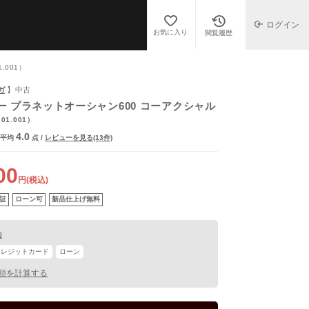
ログイン
お気に入り
閲覧履歴
.001）
ガ
】中古
ー プラネットオーシャン600 コーアクシャル
.01.001）
4.0
平均
点
/
レビューを見る(13件)
00
円(税込)
証
ローン可
新品仕上げ無料
法
クレジットカード
ローン
額を計算する