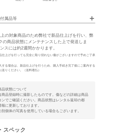
画像クリックで拡大表示
付属品等
以上の対象商品のため弊社で新品仕上げを行い、弊
クの商品状態にメンテナンスした上で発送しま
ンスには約2週間かかります。
品仕上げを行っても完全に取り切れない傷がございますので予めご了承
入する場合は、新品仕上げを行うため、購入手続き完了後にご案内する
お送りください。（送料着払）
商品状態について
は商品登録時に撮影したものです。傷などの詳細は商品
コンでご確認ください。商品状態はレンタル返却の都
情報に更新しております。
の別個体の写真を使用している場合もございます。
・スペック