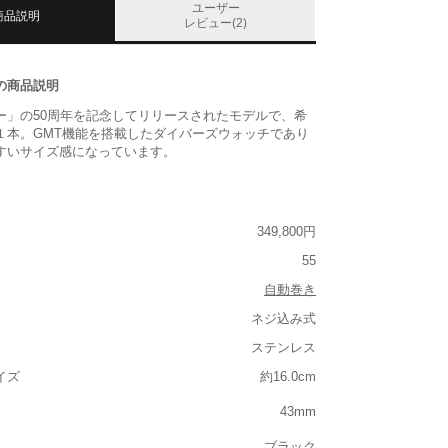
ユーザー
商品説明
レビュー(2)
の商品説明
ー」の50周年を記念してリリースされたモデルで、希
１本。GMT機能を搭載したダイバーズウォッチであり
すいサイズ感になっています。
349,800円
55
自動巻き
ネジ込み式
ステンレス
イズ
約16.0cm
43mm
ブラック