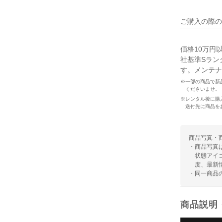
ご購入の際の
価格10万円
社基準Sラン
す。メンテナ
※一部の商品で新
くださいませ。
※レンタル後に購
送付先に商品を
商品写真・
・商品写真
状態アイ
度、最新
・同一商品
商品説明