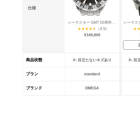
仕様
シーマスター GMT 50周年モデル
★
★
★
★
★
（4.5)
★
¥349,800
商品状態
A: 目立たないキズあり
A: 
プラン
standard
ブランド
OMEGA