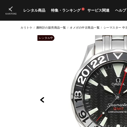
レンタル商品
特集・ランキング
サービス関連
ヘルプ
カリトケ
腕時計の販売商品一覧
オメガの中古商品一覧
シーマスター 中
ブランド一覧
特集
すべての商品
ランキング
新入荷商品
料金プラン
ご
新
獲
レンタル中