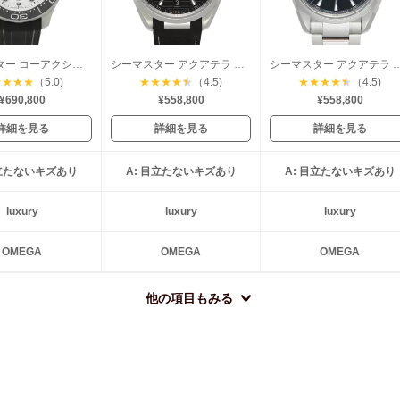
シーマスター コーアクシャル ダイバー300
シーマスター アクアテラ コーアクシャル
シーマスター アクアテラ マスタ
★
★
★
★
（5.0)
★
★
★
★
★
（4.5)
★
★
★
★
★
（4.5)
¥690,800
¥558,800
¥558,800
詳細を見る
詳細を見る
詳細を見る
目立たないキズあり
A: 目立たないキズあり
A: 目立たないキズあり
luxury
luxury
luxury
OMEGA
OMEGA
OMEGA
他の項目もみる