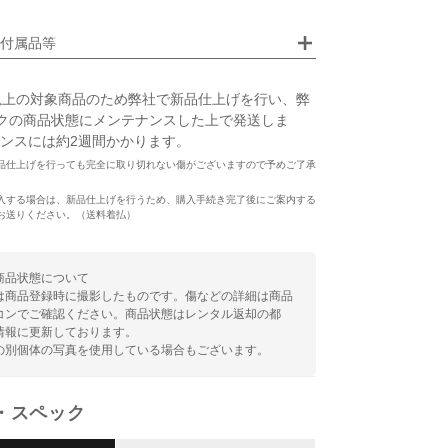
付属品等
以上の対象商品のため弊社で新品仕上げを行い、弊
クの商品状態にメンテナンスした上で発送しま
ンスには約2週間かかります。
品仕上げを行っても完全に取り切れない傷がございますので予めご了承
入する場合は、新品仕上げを行うため、購入手続き完了後にご案内する
お送りください。（送料着払）
商品状態について
は商品登録時に撮影したものです。傷などの詳細は商品
コンでご確認ください。商品状態はレンタル返却の都
情報に更新しております。
の別個体の写真を使用している場合もございます。
・スペック