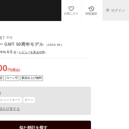
ログイン
お気に入り
閲覧履歴
ガ
】中古
 GMT 50周年モデル
（2534.50）
4.5
平均
点
/
レビューを見る(2件)
00
円(税込)
証
ローン可
新品仕上げ無料
法
クレジットカード
ローン
額を計算する
似た時計を探す