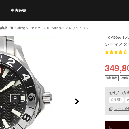
中古販売
古商品一覧
(中古)シーマスター GMT 50周年モデル（2534.50）
利用方法
規限定商品
得できるポイント
中古販売商品
Q&A
購入可能商品
カリトケとは？
ブランド一覧
中古販売について
【
OMEGA/オメ
シーマスター
349,8
送料無料
2年保
お支払い方
銀行振込
ローン金