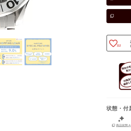
112
状態・付
保証書
箱
商品状態:A