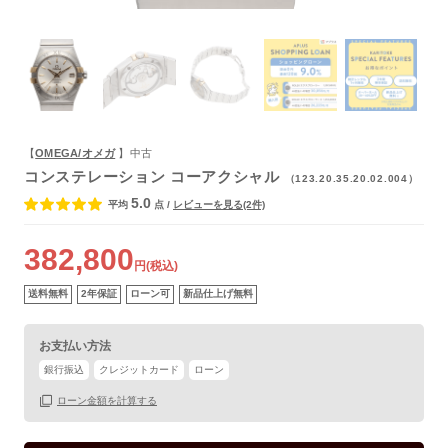
よくあるご質問
【
OMEGA/オメガ
】中古
コンステレーション コーアクシャル
（123.20.35.20.02.004）
5.0
平均
点
/
レビューを見る(2件)
382,800
円(税込)
送料無料
2年保証
ローン可
新品仕上げ無料
お支払い方法
銀行振込
クレジットカード
ローン
ローン金額を計算する