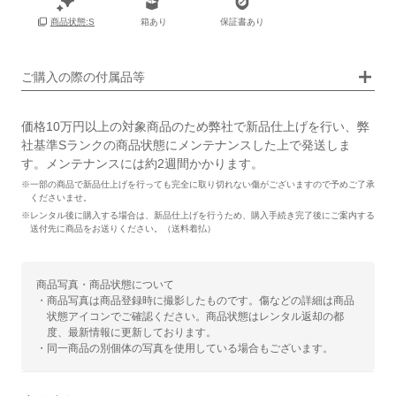
箱あり
保証書あり
商品状態:S
画像タップで拡大表示
ご購入の際の付属品等
価格10万円以上の対象商品のため弊社で新品仕上げを行い、弊
社基準Sランクの商品状態にメンテナンスした上で発送しま
す。メンテナンスには約2週間かかります。
※一部の商品で新品仕上げを行っても完全に取り切れない傷がございますので予めご了承
くださいませ。
※レンタル後に購入する場合は、新品仕上げを行うため、購入手続き完了後にご案内する
送付先に商品をお送りください。（送料着払）
商品写真・商品状態について
・商品写真は商品登録時に撮影したものです。傷などの詳細は商品
状態アイコンでご確認ください。商品状態はレンタル返却の都
度、最新情報に更新しております。
・同一商品の別個体の写真を使用している場合もございます。