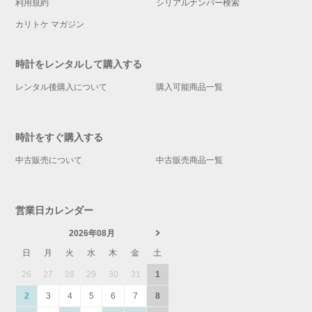
利用規約
シリアルナンバー検索
カリトケ マガジン
時計をレンタルして購入する
レンタル後購入について
購入可能商品一覧
時計をすぐ購入する
中古販売について
中古販売商品一覧
営業日カレンダー
2026年08月
日
月
火
水
木
金
土
26
27
28
29
30
31
1
2
3
4
5
6
7
8