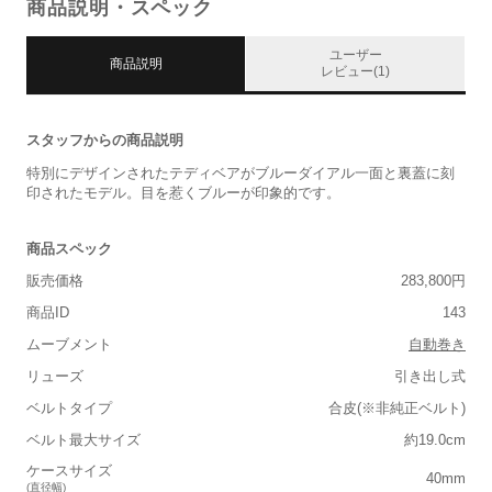
商品説明・スペック
ユーザー
商品説明
レビュー(1)
スタッフからの商品説明
特別にデザインされたテディベアがブルーダイアル一面と裏蓋に刻
印されたモデル。目を惹くブルーが印象的です。
商品スペック
販売価格
283,800円
商品ID
143
ムーブメント
自動巻き
リューズ
引き出し式
ベルトタイプ
合皮(※非純正ベルト)
ベルト最大サイズ
約19.0cm
ケースサイズ
40mm
(直径幅)