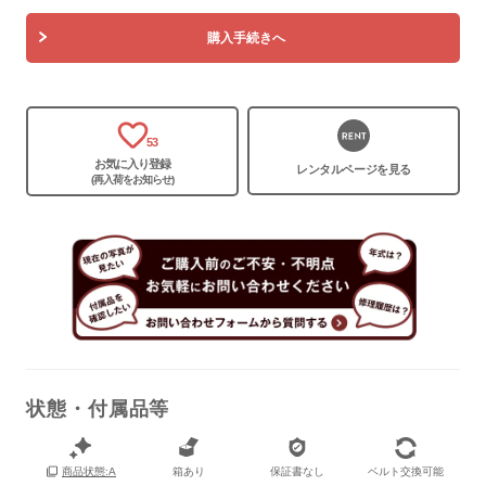
購入手続きへ
保証書
なし
53
箱
あり
お気に入り登録
レンタルページを見る
(再入荷をお知らせ)
状態・付属品等
箱あり
保証書なし
ベルト交換可能
商品状態:A