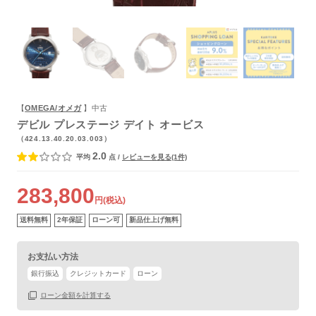
よくあるご質問
【
OMEGA/オメガ
】中古
デビル プレステージ デイト オービス
（424.13.40.20.03.003）
2.0
平均
点
/
レビューを見る(1件)
283,800
円(税込)
送料無料
2年保証
ローン可
新品仕上げ無料
お支払い方法
銀行振込
クレジットカード
ローン
ローン金額を計算する