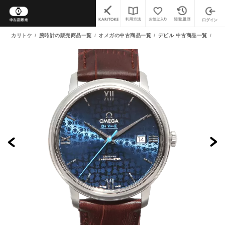
カリトケ
腕時計の販売商品一覧
オメガの中古商品一覧
デビル 中古商品一覧
(中