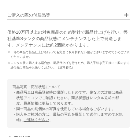
画像タップで拡大表示
ご購入の際の付属品等
価格10万円以上の対象商品のため弊社で新品仕上げを行い、弊
社基準Sランクの商品状態にメンテナンスした上で発送しま
す。メンテナンスには約2週間かかります。
※一部の商品で新品仕上げを行っても完全に取り切れない傷がございますので予めご了承
くださいませ。
※レンタル後に購入する場合は、新品仕上げを行うため、購入手続き完了後にご案内する
送付先に商品をお送りください。（送料着払）
商品写真・商品状態について
・商品写真は商品登録時に撮影したものです。傷などの詳細は商品
状態アイコンでご確認ください。商品状態はレンタル返却の都
度、最新情報に更新しております。
・同一商品の別個体の写真を使用している場合もございます。
・購入をご検討の方は、最新の写真を撮影して送付しますのでお気
軽に
ご連絡ください
。