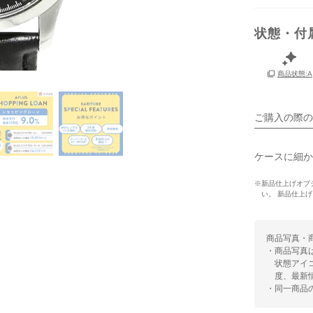
状態・付
保証書
商品状態:A
箱
ご購入の際の
ケースに細か
※新品仕上げオプシ
い。 新品仕上
商品写真・
・商品写真
状態アイ
度、最新
・同一商品