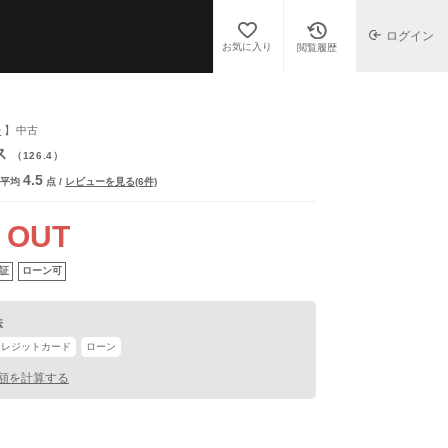
ログイン
お気に入り
閲覧履歴
チ
】中古
ス
（126.4）
4.5
平均
点
/
レビューを見る(6件)
 OUT
証
ローン可
法
クレジットカード
ローン
額を計算する