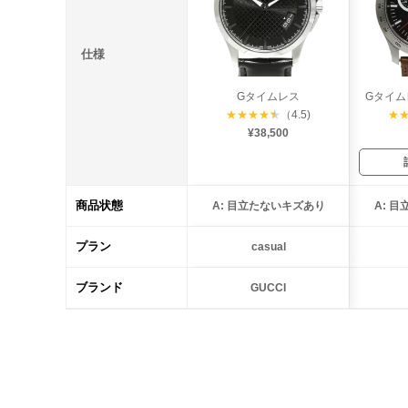
仕様
Gタイムレス
Gタイム
★
★
★
★
★
（4.5)
★
¥38,500
商品状態
A: 目立たないキズあり
A: 
プラン
casual
ブランド
GUCCI