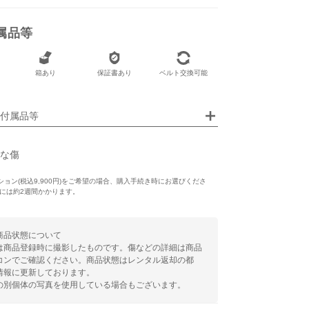
属品等
あり
箱あり
保証書あり
ベルト交換可能
あり
付属品等
な傷
ョン(税込9,900円)をご希望の場合、購入手続き時にお選びくださ
げには約2週間かかります。
商品状態について
は商品登録時に撮影したものです。傷などの詳細は商品
コンでご確認ください。商品状態はレンタル返却の都
情報に更新しております。
の別個体の写真を使用している場合もございます。