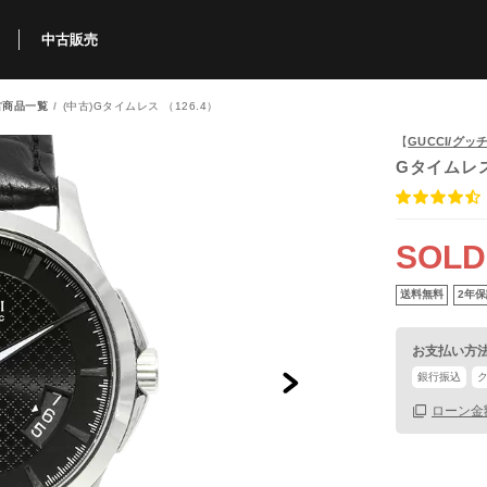
中古販売
古商品一覧
(中古)Gタイムレス （126.4）
利用方法
規限定商品
得できるポイント
中古販売商品
Q&A
購入可能商品
カリトケとは？
ブランド一覧
中古販売について
【
GUCCI/グッ
Gタイムレ
SOLD
送料無料
2年保
お支払い方
銀行振込
ローン金