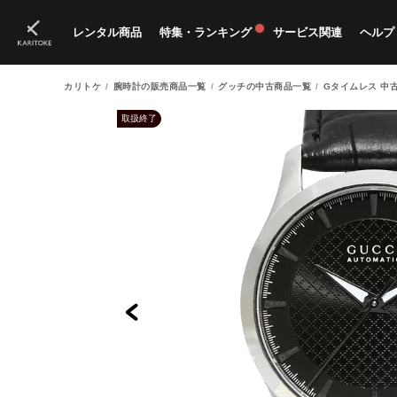
レンタル商品
特集・ランキング
サービス関連
ヘルプ
カリトケ
腕時計の販売商品一覧
グッチの中古商品一覧
Gタイムレス 中
ブランド一覧
特集
すべての商品
ランキング
新入荷商品
料金プラン
ご
新
獲
取扱終了