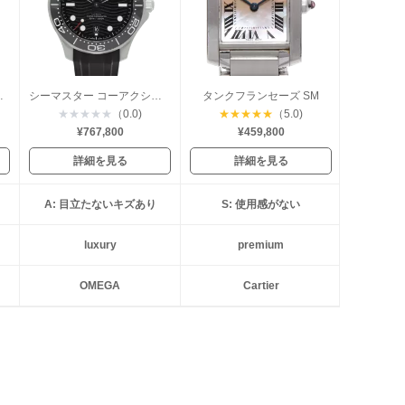
ーンフェイズ
シーマスター コーアクシャル ダイバー300
タンクフランセーズ SM
★
★
★
★
★
（0.0)
★
★
★
★
★
（5.0)
¥767,800
¥459,800
詳細を見る
詳細を見る
A: 目立たないキズあり
S: 使用感がない
luxury
premium
OMEGA
Cartier