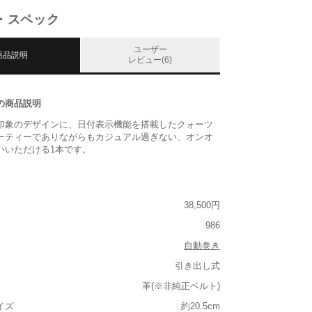
・スペック
ユーザー
商品説明
レビュー(6)
の商品説明
印象のデザインに、日付表示機能を搭載したクォーツ
ーティーでありながらもカジュアル過ぎない、オンオ
いいただける1本です。
38,500円
986
自動巻き
引き出し式
革(※非純正ベルト)
イズ
約20.5cm