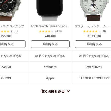
レス クロノグラフ
Apple Watch Series 5 GPS 44mm
マスター カレンダー ム
★
★
★
★
（5.0)
★
★
★
★
★
（4.0)
★
★
★
★
★
（5.0)
¥55,000
¥48,400
¥833,800
詳細を見る
詳細を見る
詳細を見る
目立たないキズあり
A: 目立たないキズあり
A: 目立たないキズあり
casual
standard
executive1
GUCCI
Apple
JAEGER LECOULTRE
他の項目もみる