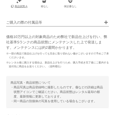
保証書
なし
箱なし
保証書なし
商品状態:A
箱
なし
ご購入の際の付属品等
価格10万円以上の対象商品のため弊社で新品仕上げを行い、弊
社基準Sランクの商品状態にメンテナンスした上で発送しま
す。メンテナンスには約2週間かかります。
※一部の商品で新品仕上げを行っても完全に取り切れない傷がございますので予めご了承
くださいませ。
※レンタル後に購入する場合は、新品仕上げを行うため、購入手続き完了後にご案内する
送付先に商品をお送りください。（送料着払）
商品写真・商品状態について
・商品写真は商品登録時に撮影したものです。傷などの詳細は商品
状態アイコンでご確認ください。商品状態はレンタル返却の都
度、最新情報に更新しております。
・同一商品の別個体の写真を使用している場合もございます。