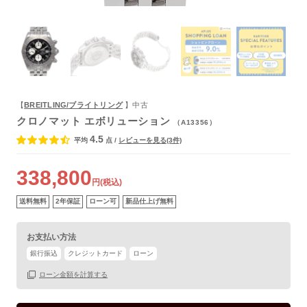
よくあるご質問
【
BREITLING/ブライトリング
】中古
クロノマット エボリューション
（A13356）
4.5
平均
点
/
レビューを見る(3件)
338,800
円(税込)
送料無料
2年保証
ローン可
新品仕上げ無料
お支払い方法
銀行振込
クレジットカード
ローン
ローン金額を計算する