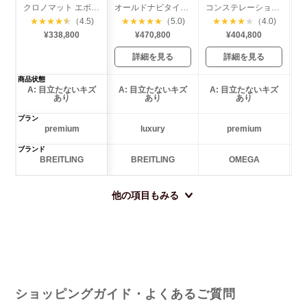
クロノマット エボリューション
オールドナビタイマー
コンステレーション ミニアイリス ダイヤベゼル
★
★
★
★
★
（4.5)
★
★
★
★
★
（5.0)
★
★
★
★
★
（4.0)
¥338,800
¥470,800
¥404,800
詳細を見る
詳細を見る
商品状態
A: 目立たないキズ
A: 目立たないキズ
A: 目立たないキズ
あり
あり
あり
プラン
premium
luxury
premium
ブランド
BREITLING
BREITLING
OMEGA
他の項目もみる
ショッピングガイド・よくあるご質問