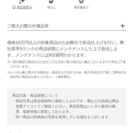
箱なし
保証書あり
商品状態:A
画像タップで拡大表示
ご購入の際の付属品等
価格10万円以上の対象商品のため弊社で新品仕上げを行い、弊
社基準Sランクの商品状態にメンテナンスした上で発送しま
す。メンテナンスには約2週間かかります。
※一部の商品で新品仕上げを行っても完全に取り切れない傷がございますので予めご了承
くださいませ。
※レンタル後に購入する場合は、新品仕上げを行うため、購入手続き完了後にご案内する
送付先に商品をお送りください。（送料着払）
商品写真・商品状態について
・商品写真は商品登録時に撮影したものです。傷などの詳細は商品
状態アイコンでご確認ください。商品状態はレンタル返却の都
度、最新情報に更新しております。
・同一商品の別個体の写真を使用している場合もございます。