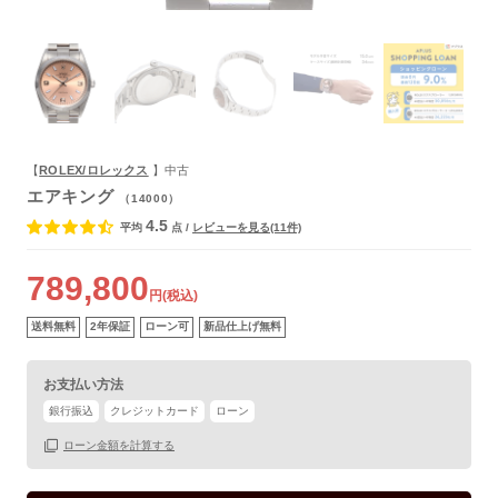
よくあるご質問
【
ROLEX/ロレックス
】中古
エアキング
（14000）
4.5
平均
点
/
レビューを見る(11件)
789,800
円(税込)
送料無料
2年保証
ローン可
新品仕上げ無料
お支払い方法
銀行振込
クレジットカード
ローン
保証書
あり
ローン金額を計算する
箱
なし