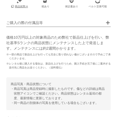
箱あり
保証書あり
ベルト交換可能
商品状態:A
画像タップで拡大表示
ご購入の際の付属品等
価格10万円以上の対象商品のため弊社で新品仕上げを行い、弊
社基準Sランクの商品状態にメンテナンスした上で発送しま
す。メンテナンスには約2週間かかります。
※一部の商品で新品仕上げを行っても完全に取り切れない傷がございますので予めご了承
くださいませ。
※レンタル後に購入する場合は、新品仕上げを行うため、購入手続き完了後にご案内する
送付先に商品をお送りください。（送料着払）
商品写真・商品状態について
・商品写真は商品登録時に撮影したものです。傷などの詳細は商品
状態アイコンでご確認ください。商品状態はレンタル返却の都
度、最新情報に更新しております。
・同一商品の別個体の写真を使用している場合もございます。