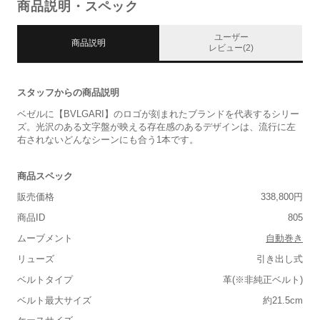
商品説明・スペック
ユーザー
商品説明
レビュー(2)
スタッフからの商品説明
ベゼルに【BVLGARI】のロゴが刻まれたブランドを代表するシリー
ズ。光沢のある文字盤が映える存在感のあるデザインは、流行に左
右されないどんなシーンにも合う1本です。
商品スペック
販売価格
338,800円
商品ID
805
ムーブメント
自動巻き
リューズ
引き出し式
ベルトタイプ
革(※非純正ベルト)
ベルト最大サイズ
約21.5cm