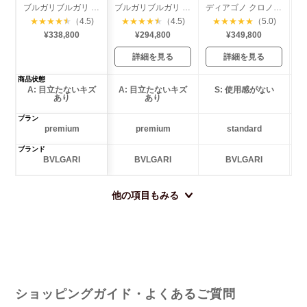
ブルガリブルガリ 41mm
ブルガリブルガリ 38mm クロノグラフ
ディアゴノ クロノグラフ セラミック
★
★
★
★
★
（4.5)
★
★
★
★
★
（4.5)
★
★
★
★
★
（5.0)
¥338,800
¥294,800
¥349,800
詳細を見る
詳細を見る
商品状態
A: 目立たないキズ
A: 目立たないキズ
S: 使用感がない
あり
あり
プラン
premium
premium
standard
ブランド
BVLGARI
BVLGARI
BVLGARI
他の項目もみる
ショッピングガイド・よくあるご質問