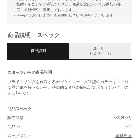
状態アイコンでご確認ください。商品状態はレンタル返却の都
度、最新情報に更新しております。
・同一商品の別個体の写真を使用している場合もございます。
商品説明・スペック
ユーザー
商品説明
レビュー(10)
スタッフからの商品説明
ブライトリングを代表するナビタイマー。文字盤のカラーはレトロ
な雰囲気を持ちながら、特徴的な形状の回転計算尺がインパクトの
ある1本です。
商品スペック
販売価格
536,800円
商品ID
792
ムーブメント
自動巻き