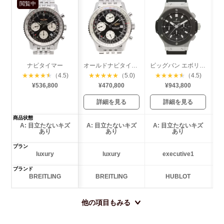
閲覧中
ナビタイマー
オールドナビタイマー
ビッグバン エボリューション セラミック
★
★
★
★
★
（4.5)
★
★
★
★
★
（5.0)
★
★
★
★
★
（4.5)
¥536,800
¥470,800
¥943,800
詳細を見る
詳細を見る
商品状態
A: 目立たないキズ
A: 目立たないキズ
A: 目立たないキズ
あり
あり
あり
プラン
luxury
luxury
executive1
ブランド
BREITLING
BREITLING
HUBLOT
他の項目もみる