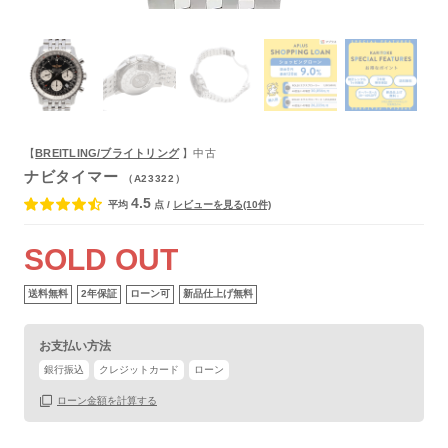
【
BREITLING/ブライトリング
】中古
ナビタイマー
（A23322）
4.5
平均
点
/
レビューを見る(10件)
SOLD OUT
送料無料
2年保証
ローン可
新品仕上げ無料
お支払い方法
銀行振込
クレジットカード
ローン
ローン金額を計算する