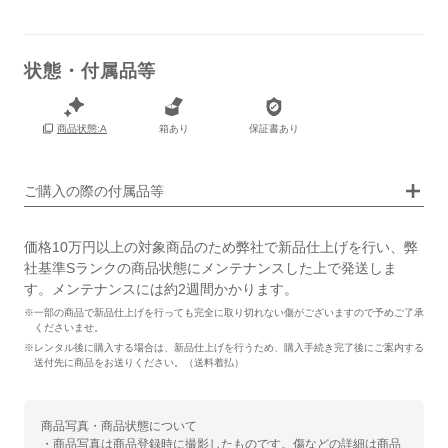
状態・付属品等
保証書
あり
箱
あり
箱あり
保証書あり
商品状態:A
ご購入の際の付属品等
価格10万円以上の対象商品のため弊社で新品仕上げを行い、弊
社基準Sランクの商品状態にメンテナンスした上で発送しま
す。メンテナンスには約2週間かかります。
※一部の商品で新品仕上げを行っても完全に取り切れない傷がございますので予めご了承
くださいませ。
※レンタル後に購入する場合は、新品仕上げを行うため、購入手続き完了後にご案内する
送付先に商品をお送りください。（送料着払）
商品写真・商品状態について
・商品写真は商品登録時に撮影したものです。傷などの詳細は商品