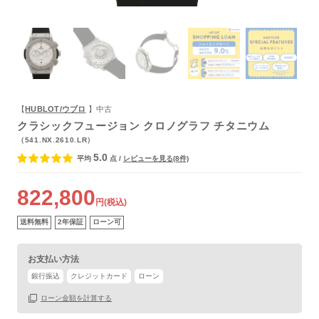
よくあるご質問
【
HUBLOT/ウブロ
】中古
クラシックフュージョン クロノグラフ チタニウム
（541.NX.2610.LR）
5.0
平均
点
/
レビューを見る(8件)
822,800
円(税込)
送料無料
2年保証
ローン可
お支払い方法
銀行振込
クレジットカード
ローン
ローン金額を計算する