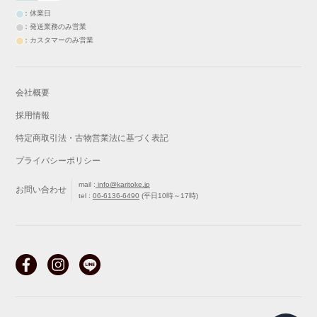
：休業日
：発送業務のみ営業
：カスタマーのみ営業
会社概要
採用情報
特定商取引法・古物営業法に基づく表記
プライバシーポリシー
mail :
info@karitoke.jp
お問い合わせ
tel :
06-6136-6490
(平日10時～17時)
戻る
最初から