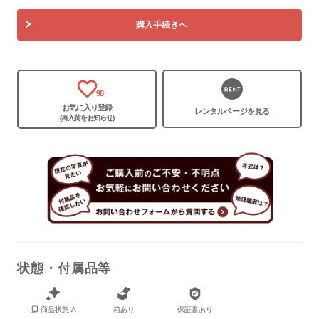
購入手続きへ
保証書
あり
箱
あり
98
お気に入り登録
レンタルページを見る
(再入荷をお知らせ)
状態・付属品等
箱あり
保証書あり
商品状態:A