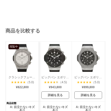
商品を比較する
閲覧中
クラシックフュージョン クロノグラフ チタニウム
ビッグバン エボリューション セラミック
ビッグバン エボリューション
★
★
★
★
★
（5.0)
★
★
★
★
★
（4.5)
★
★
★
★
★
（5.0)
¥822,800
¥943,800
¥899,800
詳細を見る
詳細を見る
商品状態
A: 目立たないキズ
A: 目立たないキズ
A: 目立たないキズ
あり
あり
あり