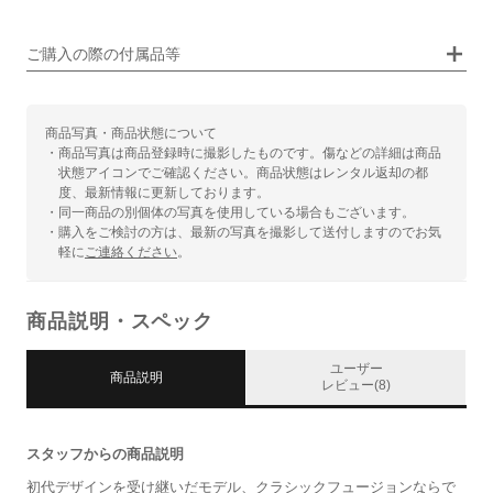
画像タップで拡大表示
ご購入の際の付属品等
商品写真・商品状態について
・商品写真は商品登録時に撮影したものです。傷などの詳細は商品
状態アイコンでご確認ください。商品状態はレンタル返却の都
度、最新情報に更新しております。
・同一商品の別個体の写真を使用している場合もございます。
・購入をご検討の方は、最新の写真を撮影して送付しますのでお気
軽に
ご連絡ください
。
商品説明・スペック
ユーザー
商品説明
レビュー(8)
スタッフからの商品説明
初代デザインを受け継いだモデル、クラシックフュージョンならで