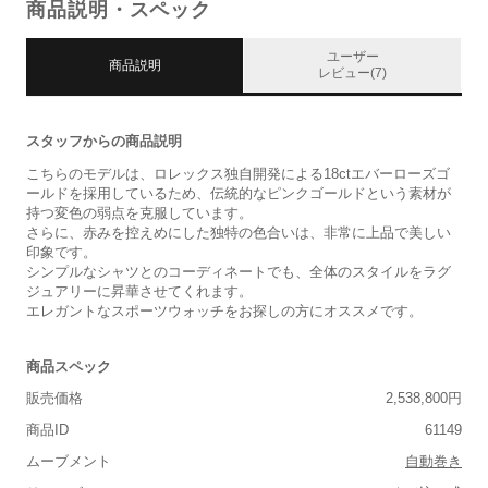
商品説明・スペック
ユーザー
商品説明
レビュー(7)
スタッフからの商品説明
こちらのモデルは、ロレックス独自開発による18ctエバーローズゴ
ールドを採用しているため、伝統的なピンクゴールドという素材が
持つ変色の弱点を克服しています。
さらに、赤みを控えめにした独特の色合いは、非常に上品で美しい
印象です。
シンプルなシャツとのコーディネートでも、全体のスタイルをラグ
ジュアリーに昇華させてくれます。
エレガントなスポーツウォッチをお探しの方にオススメです。
商品スペック
販売価格
2,538,800円
商品ID
61149
ムーブメント
自動巻き