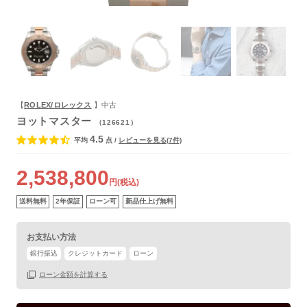
よくあるご質問
【
ROLEX/ロレックス
】中古
ヨットマスター
（126621）
4.5
平均
点
/
レビューを見る(7件)
2,538,800
円(税込)
送料無料
2年保証
ローン可
新品仕上げ無料
お支払い方法
銀行振込
クレジットカード
ローン
保証書
あり
ローン金額を計算する
箱
なし