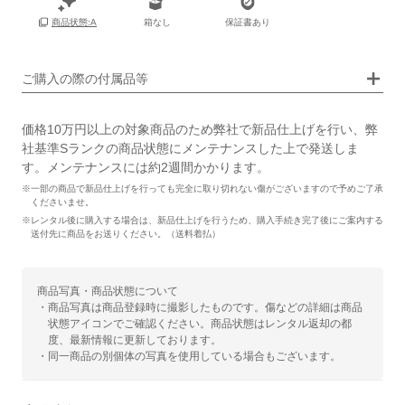
箱なし
保証書あり
商品状態:A
画像タップで拡大表示
ご購入の際の付属品等
価格10万円以上の対象商品のため弊社で新品仕上げを行い、弊
社基準Sランクの商品状態にメンテナンスした上で発送しま
す。メンテナンスには約2週間かかります。
※一部の商品で新品仕上げを行っても完全に取り切れない傷がございますので予めご了承
くださいませ。
※レンタル後に購入する場合は、新品仕上げを行うため、購入手続き完了後にご案内する
送付先に商品をお送りください。（送料着払）
商品写真・商品状態について
・商品写真は商品登録時に撮影したものです。傷などの詳細は商品
状態アイコンでご確認ください。商品状態はレンタル返却の都
度、最新情報に更新しております。
・同一商品の別個体の写真を使用している場合もございます。