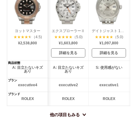
ヨットマスター
エクスプローラーⅡ
デイトジャスト 10Pダイヤ
★
★
★
★
★
（4.5)
★
★
★
★
★
（5.0)
★
★
★
★
★
（5.0)
¥2,538,800
¥1,603,800
¥1,097,800
詳細を見る
詳細を見る
商品状態
A: 目立たないキズ
A: 目立たないキズ
S: 使用感がない
あり
あり
プラン
executive4
executive2
executive1
ブランド
ROLEX
ROLEX
ROLEX
他の項目もみる