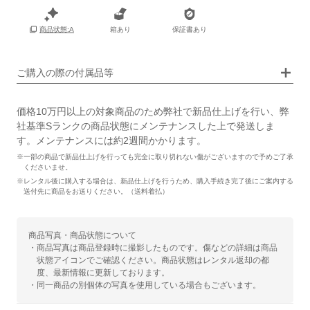
箱あり
保証書あり
商品状態:A
画像タップで拡大表示
ご購入の際の付属品等
価格10万円以上の対象商品のため弊社で新品仕上げを行い、弊
社基準Sランクの商品状態にメンテナンスした上で発送しま
す。メンテナンスには約2週間かかります。
※一部の商品で新品仕上げを行っても完全に取り切れない傷がございますので予めご了承
くださいませ。
※レンタル後に購入する場合は、新品仕上げを行うため、購入手続き完了後にご案内する
送付先に商品をお送りください。（送料着払）
商品写真・商品状態について
・商品写真は商品登録時に撮影したものです。傷などの詳細は商品
状態アイコンでご確認ください。商品状態はレンタル返却の都
度、最新情報に更新しております。
・同一商品の別個体の写真を使用している場合もございます。