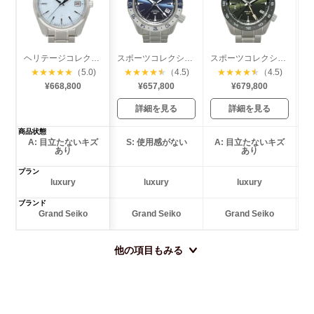
ヘリテージコレクション クオーツ 雲海
スポーツコレクション メカニカル ハイビート GMT
スポーツコレクション スプリングドライブ GMT
★
★
★
★
★
（5.0)
★
★
★
★
★
（4.5)
★
★
★
★
★
（4.5)
¥668,800
¥657,800
¥679,800
詳細を見る
詳細を見る
商品状態
A: 目立たないキズ
S: 使用感がない
A: 目立たないキズ
あり
あり
プラン
luxury
luxury
luxury
ブランド
Grand Seiko
Grand Seiko
Grand Seiko
他の項目もみる