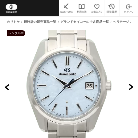
カリトケ
腕時計の販売商品一覧
グランドセイコーの中古商品一覧
ヘリテージコレ
レンタル中