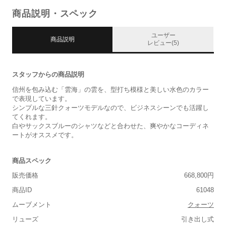
商品説明・スペック
ユーザー
商品説明
レビュー(5)
スタッフからの商品説明
信州を包み込む「雲海」の雲を、型打ち模様と美しい水色のカラー
で表現しています。
シンプルな三針クォーツモデルなので、ビジネスシーンでも活躍し
てくれます。
白やサックスブルーのシャツなどと合わせた、爽やかなコーディネ
ートがオススメです。
商品スペック
販売価格
668,800円
商品ID
61048
ムーブメント
クォーツ
リューズ
引き出し式