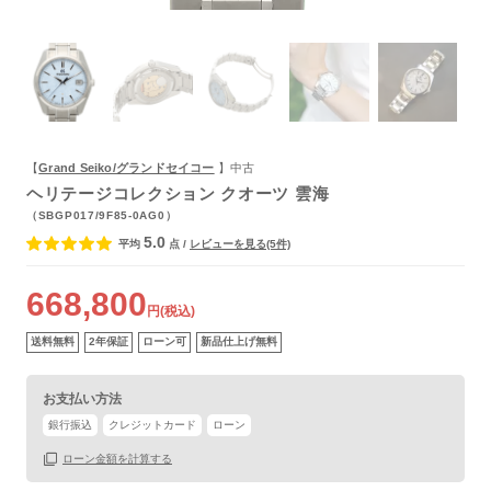
よくあるご質問
【
Grand Seiko/グランドセイコー
】中古
ヘリテージコレクション クオーツ 雲海
（SBGP017/9F85-0AG0）
5.0
平均
点
/
レビューを見る(5件)
668,800
円(税込)
送料無料
2年保証
ローン可
新品仕上げ無料
お支払い方法
銀行振込
クレジットカード
ローン
ローン金額を計算する