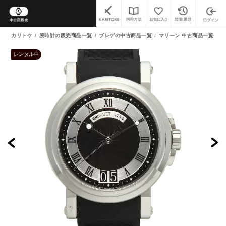
カリトケ
腕時計の販売商品一覧
ブレゲの中古商品一覧
マリーン 中古商品一覧
(
レンタル中