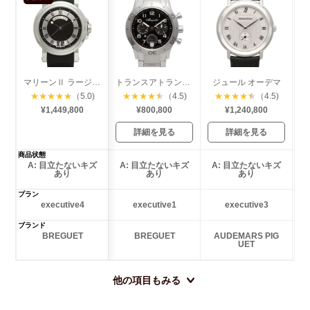
マリーンⅡ ラージ デイト
トランスアトランティック
ジュール オーデマ
★
★
★
★
★
（5.0)
★
★
★
★
★
（4.5)
★
★
★
★
★
（4.5)
¥1,449,800
¥800,800
¥1,240,800
詳細を見る
詳細を見る
商品状態
A: 目立たないキズ
A: 目立たないキズ
A: 目立たないキズ
あり
あり
あり
プラン
executive4
executive1
executive3
ブランド
BREGUET
BREGUET
AUDEMARS PIG
UET
他の項目もみる