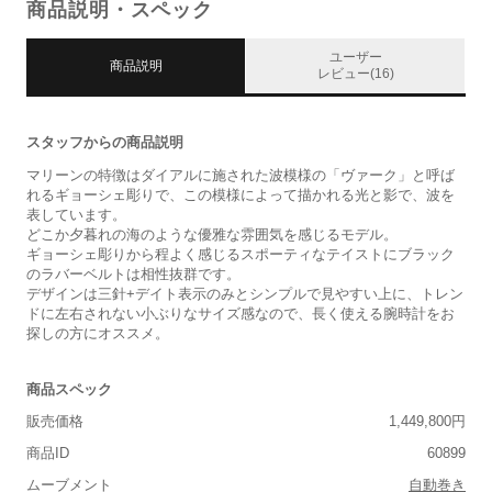
商品説明・スペック
ユーザー
商品説明
レビュー(16)
スタッフからの商品説明
マリーンの特徴はダイアルに施された波模様の「ヴァーク」と呼ば
れるギョーシェ彫りで、この模様によって描かれる光と影で、波を
表しています。
どこか夕暮れの海のような優雅な雰囲気を感じるモデル。
ギョーシェ彫りから程よく感じるスポーティなテイストにブラック
のラバーベルトは相性抜群です。
デザインは三針+デイト表示のみとシンプルで見やすい上に、トレン
ドに左右されない小ぶりなサイズ感なので、長く使える腕時計をお
探しの方にオススメ。
商品スペック
販売価格
1,449,800円
商品ID
60899
ムーブメント
自動巻き