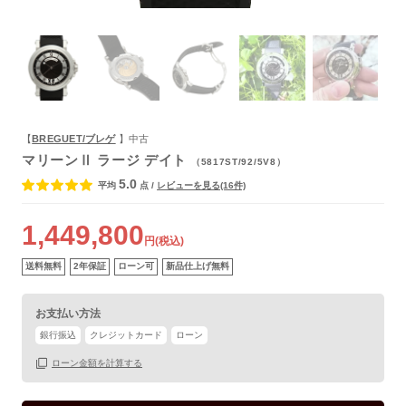
よくあるご質問
【
BREGUET/ブレゲ
】中古
マリーンⅡ ラージ デイト
（5817ST/92/5V8）
5.0
平均
点
/
レビューを見る(16件)
1,449,800
円(税込)
送料無料
2年保証
ローン可
新品仕上げ無料
お支払い方法
銀行振込
クレジットカード
ローン
ローン金額を計算する