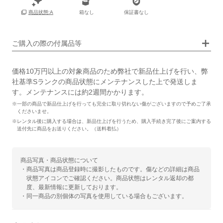
保証書
なし
箱なし
保証書なし
商品状態:A
箱
なし
ご購入の際の付属品等
価格10万円以上の対象商品のため弊社で新品仕上げを行い、弊
社基準Sランクの商品状態にメンテナンスした上で発送しま
す。メンテナンスには約2週間かかります。
※一部の商品で新品仕上げを行っても完全に取り切れない傷がございますので予めご了承
くださいませ。
※レンタル後に購入する場合は、新品仕上げを行うため、購入手続き完了後にご案内する
送付先に商品をお送りください。（送料着払）
商品写真・商品状態について
・商品写真は商品登録時に撮影したものです。傷などの詳細は商品
状態アイコンでご確認ください。商品状態はレンタル返却の都
度、最新情報に更新しております。
・同一商品の別個体の写真を使用している場合もございます。