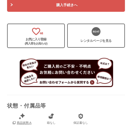
購入手続きへ
44
お気に入り登録
レンタルページを見る
(再入荷をお知らせ)
状態・付属品等
保証書
なし
箱なし
保証書なし
商品状態:A
箱
なし