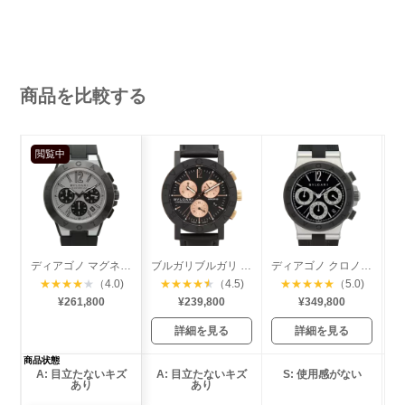
商品を比較する
閲覧中
ディアゴノ マグネシウム クロノグラフ
ブルガリブルガリ クロノグラフ カーボン
ディアゴノ クロノグラフ セラミック
★
★
★
★
★
（4.0)
★
★
★
★
★
（4.5)
★
★
★
★
★
（5.0)
¥261,800
¥239,800
¥349,800
詳細を見る
詳細を見る
商品状態
A: 目立たないキズ
A: 目立たないキズ
S: 使用感がない
あり
あり