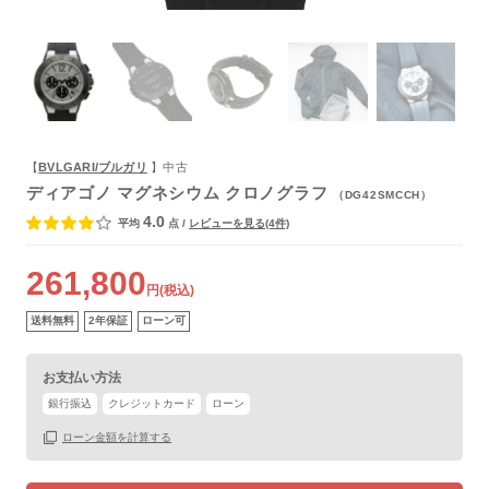
よくあるご質問
【
BVLGARI/ブルガリ
】中古
ディアゴノ マグネシウム クロノグラフ
（DG42SMCCH）
4.0
平均
点
/
レビューを見る(4件)
261,800
円(税込)
送料無料
2年保証
ローン可
お支払い方法
銀行振込
クレジットカード
ローン
ローン金額を計算する