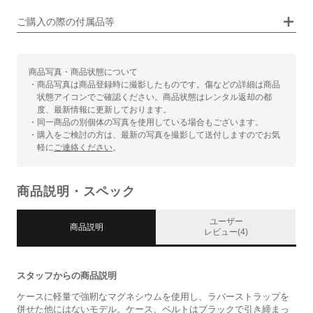
ご購入の際の付属品等
商品写真・商品状態について
・商品写真は商品登録時に撮影したものです。傷などの詳細は商品
状態アイコンでご確認ください。商品状態はレンタル返却の都
度、最新情報に更新しております。
・同一商品の別個体の写真を使用している場合もございます。
・購入をご検討の方は、最新の写真を撮影して送付しますのでお気
軽に
ご連絡ください
。
商品説明・スペック
ユーザー
商品説明
レビュー(4)
スタッフからの商品説明
ケースに軽量で強靭なマグネシウムを使用し、ラバーストラップを
併せた他にはないモデル。ケース、ベルトはブラックで引き締まっ