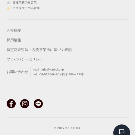
：発送業務のみ営業
：カスタマーのみ営業
会社概要
採用情報
特定商取引法・古物営業法に基づく表記
プライバシーポリシー
mail :
info@karitoke.jp
お問い合わせ
tel :
06-6136-6490
(平日10時～17時)
戻る
最初から
© 2017 KARITOKE