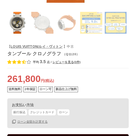
よくあるご質問
【
LOUIS VUITTON/ルイ・ヴィトン
】中古
タンブール クロノグラフ
（Q1120）
3.5
平均
点
/
レビューを見る(3件)
261,800
円(税込)
送料無料
2年保証
ローン可
新品仕上げ無料
お支払い方法
銀行振込
クレジットカード
ローン
ローン金額を計算する