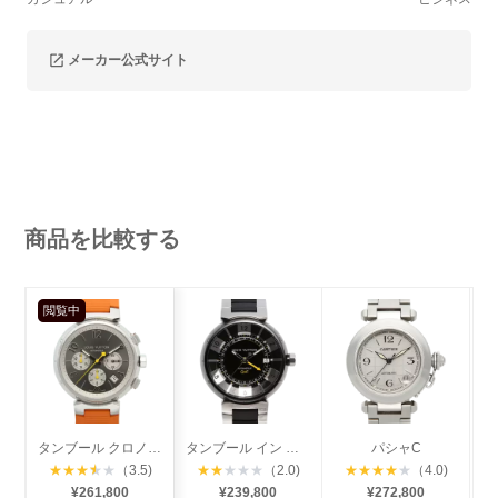
メーカー公式サイト
商品を比較する
閲覧中
タンブール クロノグラフ
タンブール イン ブラック GMT
パシャC
★
★
★
★
★
（3.5)
★
★
★
★
★
（2.0)
★
★
★
★
★
（4.0)
¥261,800
¥239,800
¥272,800