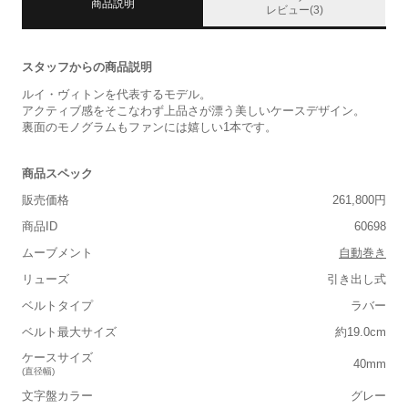
商品説明
レビュー(3)
スタッフからの商品説明
ルイ・ヴィトンを代表するモデル。
アクティブ感をそこなわず上品さが漂う美しいケースデザイン。
裏面のモノグラムもファンには嬉しい1本です。
商品スペック
販売価格
261,800円
商品ID
60698
ムーブメント
自動巻き
リューズ
引き出し式
ベルトタイプ
ラバー
ベルト最大サイズ
約19.0cm
ケースサイズ
40mm
(直径幅)
文字盤カラー
グレー