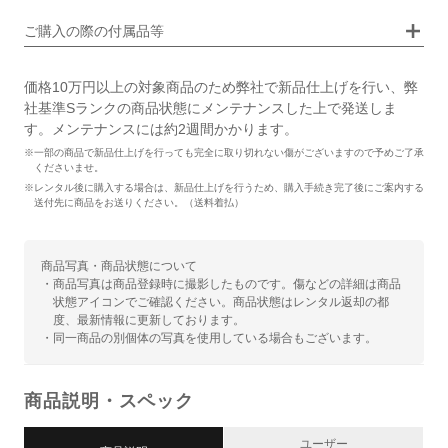
ご購入の際の付属品等
価格10万円以上の対象商品のため弊社で新品仕上げを行い、弊
社基準Sランクの商品状態にメンテナンスした上で発送しま
す。メンテナンスには約2週間かかります。
※一部の商品で新品仕上げを行っても完全に取り切れない傷がございますので予めご了承
くださいませ。
※レンタル後に購入する場合は、新品仕上げを行うため、購入手続き完了後にご案内する
送付先に商品をお送りください。（送料着払）
商品写真・商品状態について
・商品写真は商品登録時に撮影したものです。傷などの詳細は商品
状態アイコンでご確認ください。商品状態はレンタル返却の都
度、最新情報に更新しております。
・同一商品の別個体の写真を使用している場合もございます。
商品説明・スペック
ユーザー