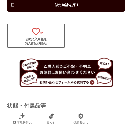
似た時計を探す
37
お気に入り登録
(再入荷をお知らせ)
状態・付属品等
保証書
なし
箱なし
保証書なし
商品状態:A
箱
なし