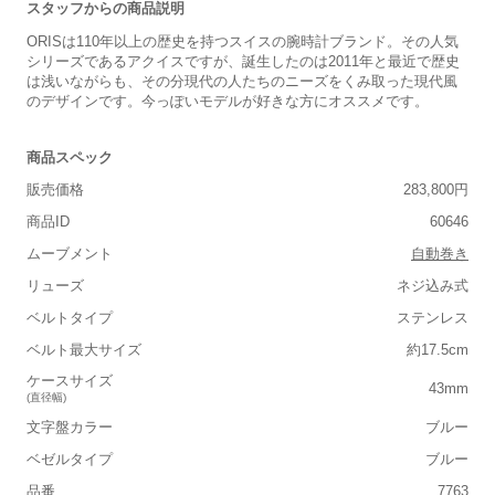
スタッフからの商品説明
ORISは110年以上の歴史を持つスイスの腕時計ブランド。その人気
シリーズであるアクイスですが、誕生したのは2011年と最近で歴史
は浅いながらも、その分現代の人たちのニーズをくみ取った現代風
のデザインです。今っぽいモデルが好きな方にオススメです。
商品スペック
販売価格
283,800円
商品ID
60646
ムーブメント
自動巻き
リューズ
ネジ込み式
ベルトタイプ
ステンレス
ベルト最大サイズ
約17.5cm
ケースサイズ
43mm
(直径幅)
文字盤カラー
ブルー
ベゼルタイプ
ブルー
品番
7763