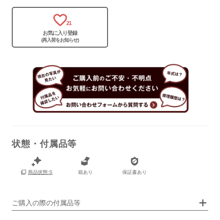
箱
あり
21
お気に入り登録
(再入荷をお知らせ)
状態・付属品等
箱あり
保証書あり
商品状態:S
画像タップで拡大表示
ご購入の際の付属品等