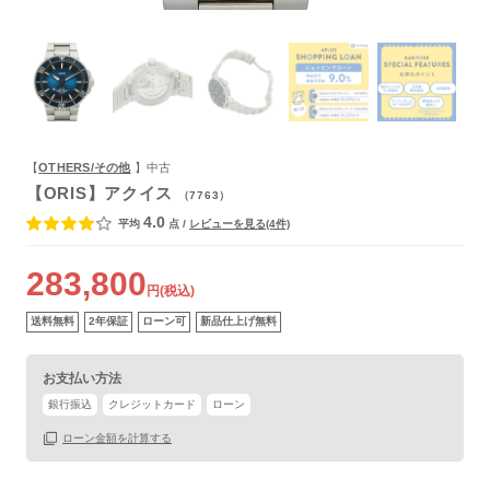
よくあるご質問
【
OTHERS/その他
】中古
【ORIS】アクイス
（7763）
4.0
平均
点
/
レビューを見る(4件)
283,800
円(税込)
送料無料
2年保証
ローン可
新品仕上げ無料
お支払い方法
銀行振込
クレジットカード
ローン
ローン金額を計算する
保証書
あり