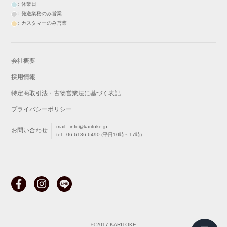
：休業日
：発送業務のみ営業
：カスタマーのみ営業
会社概要
採用情報
特定商取引法・古物営業法に基づく表記
プライバシーポリシー
mail :
info@karitoke.jp
お問い合わせ
tel :
06-6136-6490
(平日10時～17時)
戻る
最初から
© 2017 KARITOKE