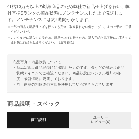
価格10万円以上の対象商品のため弊社で新品仕上げを行い、弊
社基準Sランクの商品状態にメンテナンスした上で発送しま
す。メンテナンスには約2週間かかります。
※一部の商品で新品仕上げを行っても完全に取り切れない傷がございますので予めご了承
くださいませ。
※レンタル後に購入する場合は、新品仕上げを行うため、購入手続き完了後にご案内する
送付先に商品をお送りください。（送料着払）
商品写真・商品状態について
・商品写真は商品登録時に撮影したものです。傷などの詳細は商品
状態アイコンでご確認ください。商品状態はレンタル返却の都
度、最新情報に更新しております。
・同一商品の別個体の写真を使用している場合もございます。
商品説明・スペック
ユーザー
商品説明
レビュー(4)