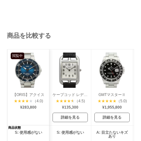
商品を比較する
閲覧中
【ORIS】アクイス
ケープコッド レディース
GMTマスターⅡ
★
★
★
★
★
（4.0)
★
★
★
★
★
（4.5)
★
★
★
★
★
（5.0)
¥283,800
¥135,300
¥1,955,800
詳細を見る
詳細を見る
商品状態
S: 使用感がない
S: 使用感がない
A: 目立たないキズ
あり