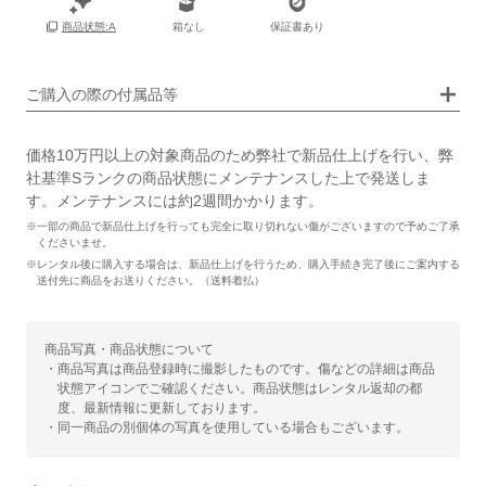
箱なし
保証書あり
商品状態:A
画像タップで拡大表示
ご購入の際の付属品等
価格10万円以上の対象商品のため弊社で新品仕上げを行い、弊
社基準Sランクの商品状態にメンテナンスした上で発送しま
す。メンテナンスには約2週間かかります。
※一部の商品で新品仕上げを行っても完全に取り切れない傷がございますので予めご了承
くださいませ。
※レンタル後に購入する場合は、新品仕上げを行うため、購入手続き完了後にご案内する
送付先に商品をお送りください。（送料着払）
商品写真・商品状態について
・商品写真は商品登録時に撮影したものです。傷などの詳細は商品
状態アイコンでご確認ください。商品状態はレンタル返却の都
度、最新情報に更新しております。
・同一商品の別個体の写真を使用している場合もございます。