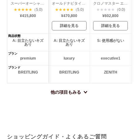
スーパーオーシャン ヘリテージ クロノグラフ
オールドナビタイマー
クロノマスター エルプリメロ オープン
★
★
★
★
★
（5.0)
★
★
★
★
★
（5.0)
★
★
★
★
★
（0.0)
¥415,800
¥470,800
¥602,800
詳細を見る
詳細を見る
商品状態
A: 目立たないキズ
A: 目立たないキズ
S: 使用感がない
あり
あり
プラン
premium
luxury
executive1
ブランド
BREITLING
BREITLING
ZENITH
他の項目もみる
ショッピングガイド・よくあるご質問