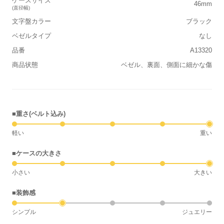
ケースサイズ
46mm
(直径幅)
文字盤カラー
ブラック
ベゼルタイプ
なし
品番
A13320
商品状態
ベゼル、裏面、側面に細かな傷
■重さ(ベルト込み)
軽い
重い
■ケースの大きさ
小さい
大きい
■装飾感
シンプル
ジュエリー