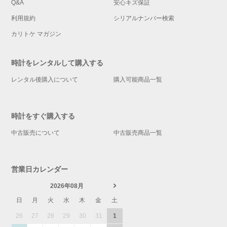
Q&A
安心キズ保証
利用規約
シリアルナンバー検索
カリトケ マガジン
時計をレンタルして購入する
レンタル後購入について
購入可能商品一覧
時計をすぐ購入する
中古販売について
中古販売商品一覧
営業日カレンダー
2026年08月
日
月
火
水
木
金
土
26
27
28
29
30
31
1