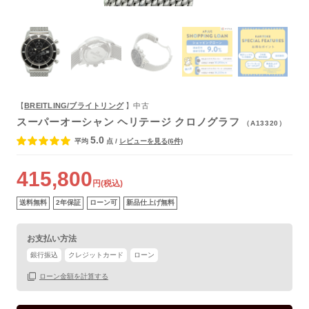
よくあるご質問
【
BREITLING/ブライトリング
】中古
スーパーオーシャン ヘリテージ クロノグラフ
（A13320）
5.0
平均
点
/
レビューを見る(6件)
415,800
円(税込)
送料無料
2年保証
ローン可
新品仕上げ無料
お支払い方法
銀行振込
クレジットカード
ローン
保証書
あり
ローン金額を計算する
箱
なし