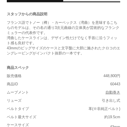
スタッフからの商品説明
フランス語でトノー（樽）・カーベックス（湾曲）を意味するこち
らのモデルは、その名の通り3次元曲線の立体美が芸術的なフランク
ミュラーの代表作です。
湾曲したケースラインは、デザイン性だけでなく手首に沿うフィッ
ト感も良好です。
43mmのビッグサイズのケースと文字盤に大胆に施されたクロコのエ
ングレービングがインパクト抜群の一本です。
商品スペック
販売価格
448,800円
商品ID
60443
ムーブメント
自動巻き
リューズ
引き出し式
ベルトタイプ
革(※非純正ベルト)
ベルト最大サイズ
約19.5cm
ケースサイズ
43mm