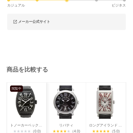
カジュアル
ビジネス
メーカー公式サイト
商品を比較する
閲覧中
トノーカーベックス 43mm ブラッククロコ
リバティ
ロングアイランド レディース
★
★
★
★
★
（0.0)
★
★
★
★
★
（4.0)
★
★
★
★
★
（5.0)