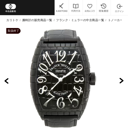
カリトケ
腕時計の販売商品一覧
フランク・ミュラーの中古商品一覧
トノーカーベ
取扱終了
よくあるご質問