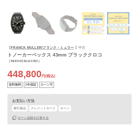
【
FRANCK MULLER/フランク・ミュラー
】中古
トノーカーベックス 43mm ブラッククロコ
（9880SCBLKCRO）
保証書
なし
448,800
箱
あり
円(税込)
送料無料
2年保証
ローン可
お支払い方法
銀行振込
クレジットカード
ローン
ローン金額を計算する