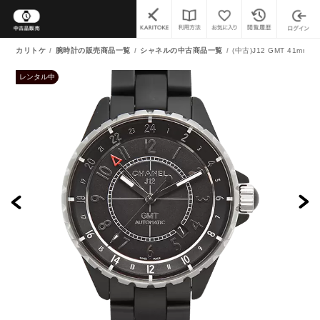
カリトケ
腕時計の販売商品一覧
シャネルの中古商品一覧
(中古)J12 GMT 41mm（
レンタル中