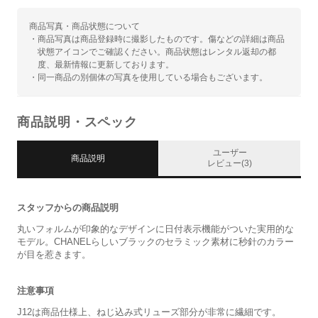
商品写真・商品状態について
・商品写真は商品登録時に撮影したものです。傷などの詳細は商品
状態アイコンでご確認ください。商品状態はレンタル返却の都
度、最新情報に更新しております。
・同一商品の別個体の写真を使用している場合もございます。
商品説明・スペック
ユーザー
商品説明
レビュー(3)
スタッフからの商品説明
丸いフォルムが印象的なデザインに日付表示機能がついた実用的な
モデル。CHANELらしいブラックのセラミック素材に秒針のカラー
が目を惹きます。
注意事項
J12は商品仕様上、ねじ込み式リューズ部分が非常に繊細です。