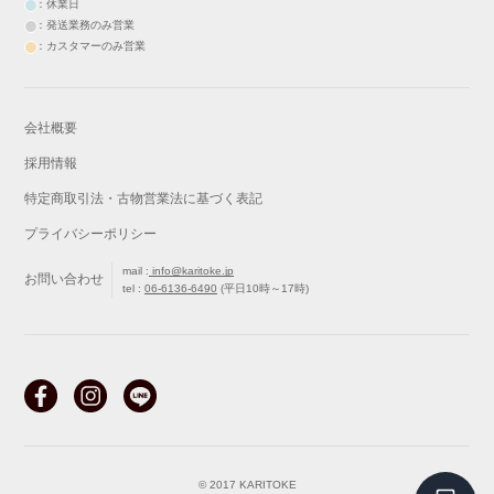
：休業日
：発送業務のみ営業
：カスタマーのみ営業
会社概要
採用情報
特定商取引法・古物営業法に基づく表記
プライバシーポリシー
mail :
info@karitoke.jp
お問い合わせ
tel :
06-6136-6490
(平日10時～17時)
戻る
最初から
© 2017 KARITOKE