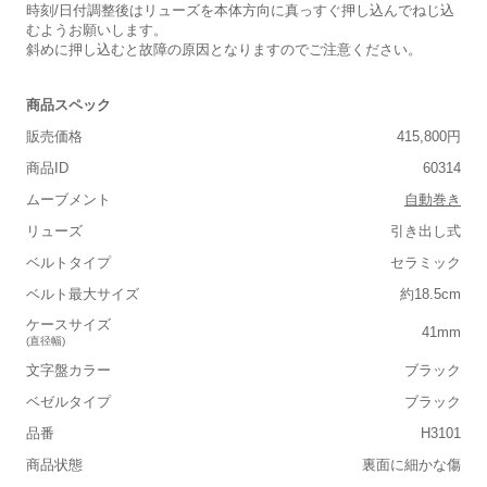
時刻/日付調整後はリューズを本体方向に真っすぐ押し込んでねじ込
むようお願いします。
斜めに押し込むと故障の原因となりますのでご注意ください。
商品スペック
販売価格
415,800円
商品ID
60314
ムーブメント
自動巻き
リューズ
引き出し式
ベルトタイプ
セラミック
ベルト最大サイズ
約18.5cm
ケースサイズ
41mm
(直径幅)
文字盤カラー
ブラック
ベゼルタイプ
ブラック
品番
H3101
商品状態
裏面に細かな傷