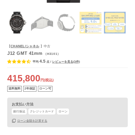
よくあるご質問
【
CHANEL/シャネル
】中古
J12 GMT 41mm
（H3101）
4.5
平均
点
/
レビューを見る(3件)
415,800
円(税込)
保証書
あり
送料無料
2年保証
ローン可
箱
なし
お支払い方法
銀行振込
クレジットカード
ローン
ローン金額を計算する