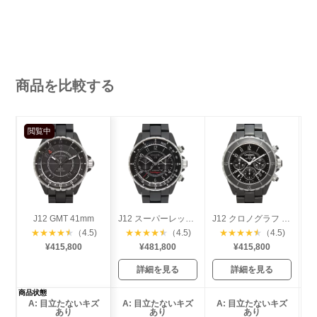
商品を比較する
閲覧中
J12 GMT 41mm
J12 スーパーレッジェーラ 41mm
J12 クロノグラフ 41mm
★
★
★
★
★
（4.5)
★
★
★
★
★
（4.5)
★
★
★
★
★
（4.5)
¥415,800
¥481,800
¥415,800
詳細を見る
詳細を見る
商品状態
A: 目立たないキズ
A: 目立たないキズ
A: 目立たないキズ
あり
あり
あり