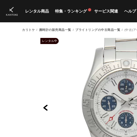
レンタル商品
特集・ランキング
サービス関連
ヘルプ
カリトケ
腕時計の販売商品一覧
ブライトリングの中古商品一覧
(中古)
ブランド一覧
特集
すべての商品
ランキング
新入荷商品
料金プラン
ご
新
獲
レンタル中