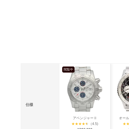
閲覧中
仕様
アベンジャーⅡ
オー
★
★
★
★
★
（4.5)
★