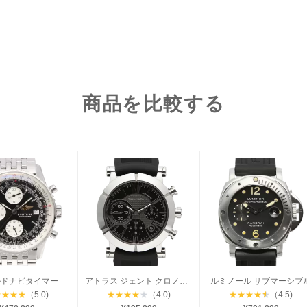
商品を比較する
ルドナビタイマー
アトラス ジェント クロノグラフ
ルミノール サブマーシブ
★
★
★
★
（5.0)
★
★
★
★
★
（4.0)
★
★
★
★
★
（4.5)