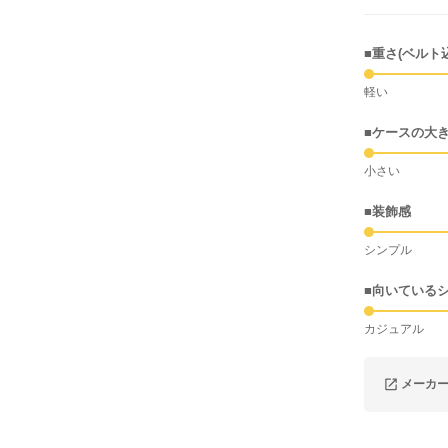
■重さ(ベルト
軽い
■ケースの大
小さい
■装飾感
シンプル
■向いている
カジュアル
メーカ