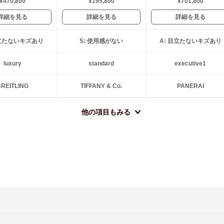
¥470,800
¥195,800
¥701,800
詳細を見る
詳細を見る
詳細を見る
目立たないキズあり
S: 使用感がない
A: 目立たないキズあり
luxury
standard
executive1
REITLING
TIFFANY & Co.
PANERAI
他の項目もみる