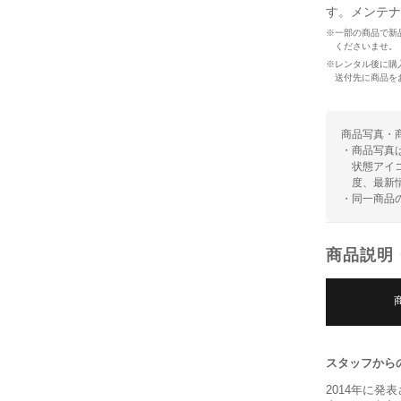
す。メンテナ
※一部の商品で新
くださいませ。
※レンタル後に購
送付先に商品を
商品写真・
・商品写真
状態アイ
度、最新
・同一商品
商品説明
スタッフから
2014年に発