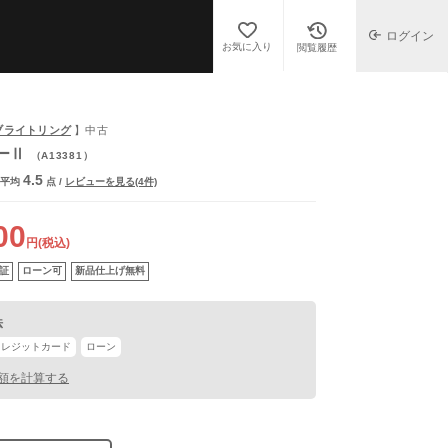
ログイン
お気に入り
閲覧履歴
G/ブライトリング
】中古
ーⅡ
（A13381）
4.5
平均
点
/
レビューを見る(4件)
00
円(税込)
証
ローン可
新品仕上げ無料
法
クレジットカード
ローン
額を計算する