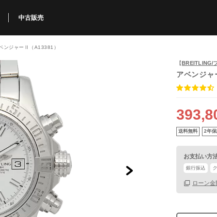
中古販売
アベンジャーⅡ（A13381）
利用方法
規限定商品
得できるポイント
中古販売商品
Q&A
購入可能商品
カリトケとは？
ブランド一覧
中古販売について
【
BREITLIN
アベンジャ
393,8
送料無料
2年保
お支払い方
銀行振込
ローン金