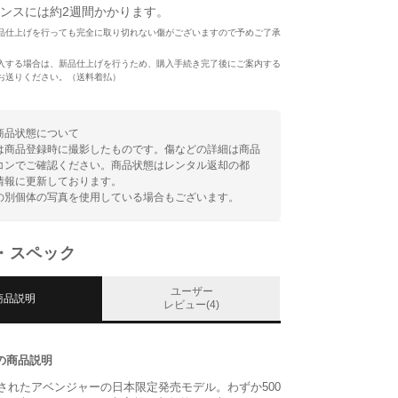
ンスには約2週間かかります。
品仕上げを行っても完全に取り切れない傷がございますので予めご了承
入する場合は、新品仕上げを行うため、購入手続き完了後にご案内する
お送りください。（送料着払）
商品状態について
は商品登録時に撮影したものです。傷などの詳細は商品
コンでご確認ください。商品状態はレンタル返却の都
情報に更新しております。
の別個体の写真を使用している場合もございます。
・スペック
ユーザー
商品説明
レビュー(4)
の商品説明
表されたアベンジャーの日本限定発売モデル。わずか500