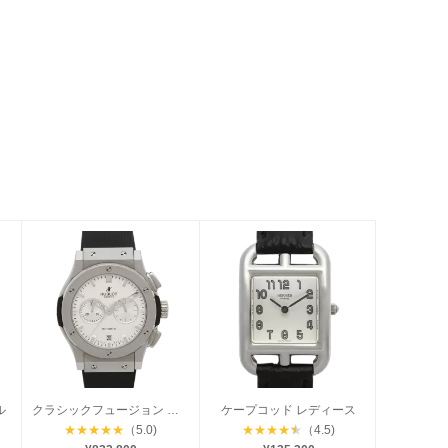
ル
クラシックフュージョン クロノグラフ チタニウム
ケープコッド レディース
★
★
★
★
★
（5.0)
★
★
★
★
★
（4.5)