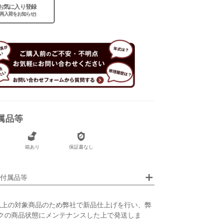
お気に入り登録
(再入荷をお知らせ)
なし
あり
属品等
箱あり
保証書なし
画像クリックで拡大表示
付属品等
以上の対象商品のため弊社で新品仕上げを行い、弊
クの商品状態にメンテナンスした上で発送しま