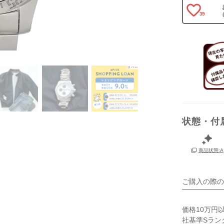
39
保証書
箱
状態・付
商品状態:A
ご購入の際の
価格10万円
社基準Sラン