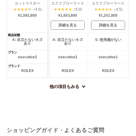
ヨットマスター
エクスプローラーⅡ
エクスプローラーⅡ
エ
★
★
★
★
★
（4.5)
★
★
★
★
★
（5.0)
★
★
★
★
★
（4.5)
¥1,592,800
¥1,603,800
¥1,251,800
詳細を見る
詳細を見る
商品状態
A: 目立たないキズ
A: 目立たないキズ
S: 使用感がない
あり
あり
プラン
executive2
executive2
executive1
ブランド
ROLEX
ROLEX
ROLEX
他の項目もみる
ショッピングガイド・よくあるご質問