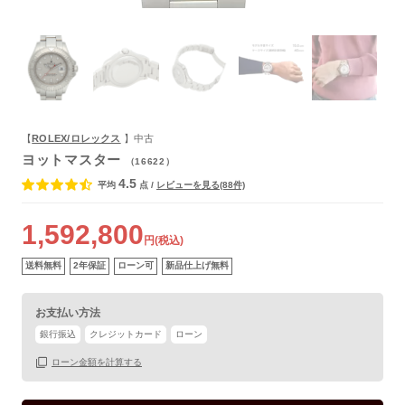
よくあるご質問
【
ROLEX/ロレックス
】中古
ヨットマスター
（16622）
4.5
平均
点
/
レビューを見る(88件)
1,592,800
円(税込)
送料無料
2年保証
ローン可
新品仕上げ無料
お支払い方法
銀行振込
クレジットカード
ローン
保証書
あり
ローン金額を計算する
箱
なし