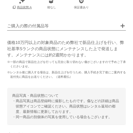
箱なし
保証書あり
商品状態:A
画像タップで拡大表示
ご購入の際の付属品等
価格10万円以上の対象商品のため弊社で新品仕上げを行い、弊
社基準Sランクの商品状態にメンテナンスした上で発送しま
す。メンテナンスには約2週間かかります。
※一部の商品で新品仕上げを行っても完全に取り切れない傷がございますので予めご了承
くださいませ。
※レンタル後に購入する場合は、新品仕上げを行うため、購入手続き完了後にご案内する
送付先に商品をお送りください。（送料着払）
商品写真・商品状態について
・商品写真は商品登録時に撮影したものです。傷などの詳細は商品
状態アイコンでご確認ください。商品状態はレンタル返却の都
度、最新情報に更新しております。
・同一商品の別個体の写真を使用している場合もございます。