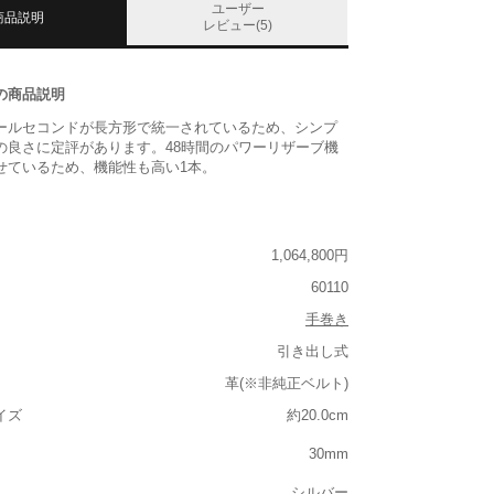
ユーザー
商品説明
レビュー(5)
の商品説明
ールセコンドが長方形で統一されているため、シンプ
の良さに定評があります。48時間のパワーリザーブ機
せているため、機能性も高い1本。
1,064,800円
60110
手巻き
引き出し式
革(※非純正ベルト)
イズ
約20.0cm
30mm
シルバー