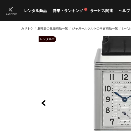
レンタル商品
特集・ランキング
サービス関連
ヘルプ
カリトケ
腕時計の販売商品一覧
ジャガールクルトの中古商品一覧
レベル
ブランド一覧
特集
すべての商品
ランキング
新入荷商品
料金プラン
ご
新
獲
レンタル中