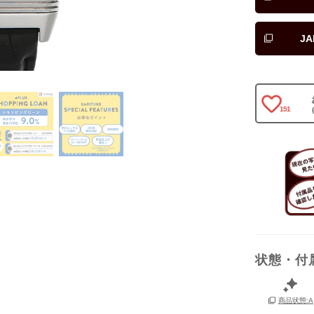
J
保証書
151
箱
状態・付
商品状態:A