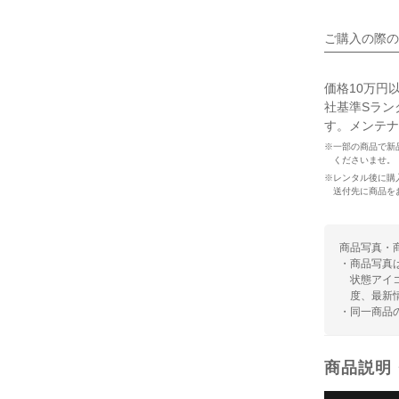
ご購入の際の
価格10万円
社基準Sラン
す。メンテナ
※一部の商品で新
くださいませ。
※レンタル後に購
送付先に商品を
商品写真・
・商品写真
状態アイ
度、最新
・同一商品
商品説明