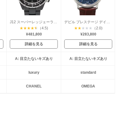
J12 スーパーレッジェーラ 41mm
デビル プレステージ デイト オービス
★
★
★
★
★
（4.5)
★
★
★
★
★
（2.0)
¥481,800
¥283,800
詳細を見る
詳細を見る
A: 目立たないキズあり
A: 目立たないキズあり
luxury
standard
CHANEL
OMEGA