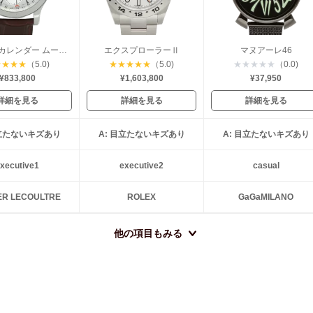
マスター カレンダー ムーンフェイズ
エクスプローラーⅡ
マヌアーレ46
★
★
★
★
（5.0)
★
★
★
★
★
（5.0)
★
★
★
★
★
（0.0)
¥833,800
¥1,603,800
¥37,950
詳細を見る
詳細を見る
詳細を見る
目立たないキズあり
A: 目立たないキズあり
A: 目立たないキズあり
xecutive1
executive2
casual
ER LECOULTRE
ROLEX
GaGaMILANO
他の項目もみる