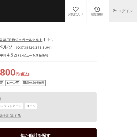
ログイン
お気に入り
閲覧履歴
ECOULTRE/ジャガールクルト
】中古
ベルソ
（Q3738420/273.8.04）
4.5
平均
点
/
レビューを見る(5件)
,800
円(税込)
証
ローン可
新品仕上げ無料
法
クレジットカード
ローン
額を計算する
似た時計を探す