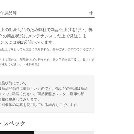
画像クリックで拡大表示
付属品等
以上の対象商品のため弊社で新品仕上げを行い、弊
クの商品状態にメンテナンスした上で発送しま
ンスには約2週間かかります。
品仕上げを行っても完全に取り切れない傷がございますので予めご了承
入する場合は、新品仕上げを行うため、購入手続き完了後にご案内する
お送りください。（送料着払）
商品状態について
は商品登録時に撮影したものです。傷などの詳細は商品
コンでご確認ください。商品状態はレンタル返却の都
情報に更新しております。
の別個体の写真を使用している場合もございます。
・スペック