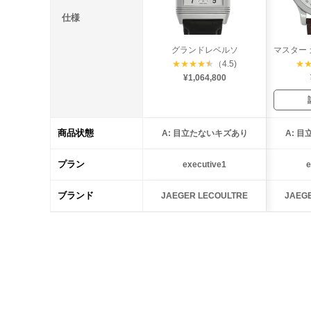
仕様
グランドレベルソ
★
★
★
★
★
（4.5)
★
¥1,064,800
商品状態
A: 目立たないキズあり
A: 
プラン
executive1
e
ブランド
JAEGER LECOULTRE
JAEG