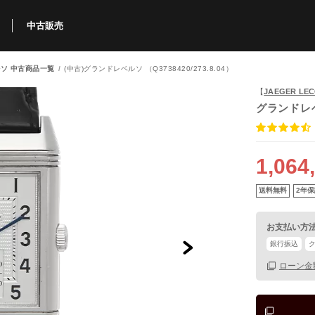
中古販売
ソ 中古商品一覧
(中古)グランドレベルソ （Q3738420/273.8.04）
利用方法
規限定商品
得できるポイント
中古販売商品
Q&A
購入可能商品
カリトケとは？
ブランド一覧
中古販売について
【
JAEGER L
グランドレ
1,064
送料無料
2年保
お支払い方
銀行振込
ローン金