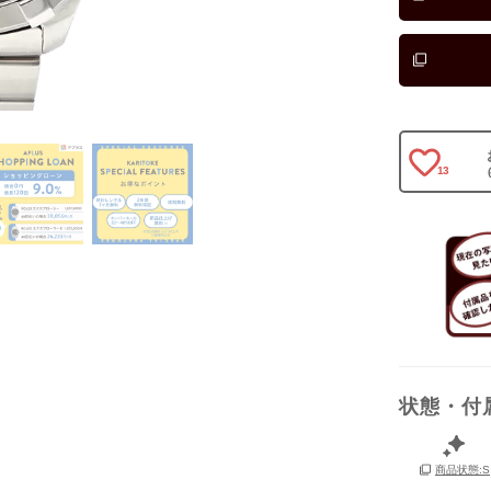
13
保証書
箱
状態・付
商品状態:S