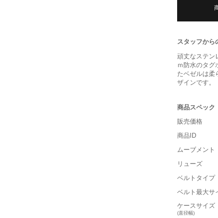
スタッフから
頑丈なステン
ｍ防水のタグ
たベゼルは柔
ザインです。
商品スペック
販売価格
商品ID
ムーブメント
リューズ
ベルトタイプ
ベルト最大サ
ケースサイズ
(直径幅)