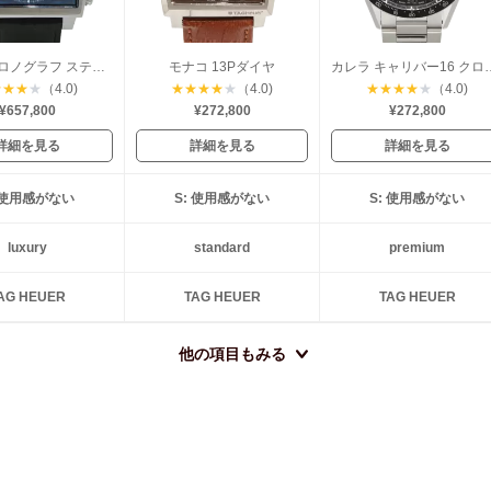
モナコ クロノグラフ スティーブマックイーン
モナコ 13Pダイヤ
カレラ キャリバー16 
★
★
★
★
（4.0)
★
★
★
★
★
（4.0)
★
★
★
★
★
（4.0)
¥657,800
¥272,800
¥272,800
詳細を見る
詳細を見る
詳細を見る
: 使用感がない
S: 使用感がない
S: 使用感がない
luxury
standard
premium
AG HEUER
TAG HEUER
TAG HEUER
他の項目もみる