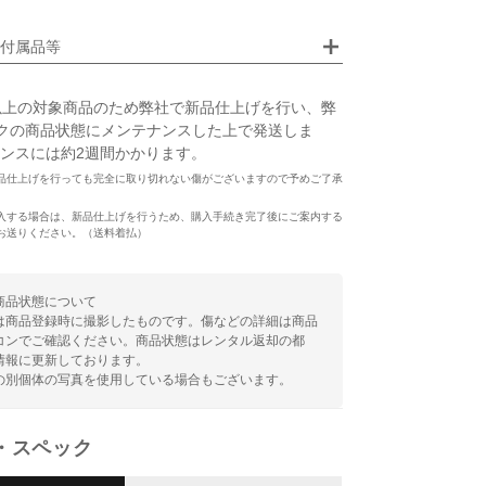
画像クリックで拡大表示
付属品等
以上の対象商品のため弊社で新品仕上げを行い、弊
クの商品状態にメンテナンスした上で発送しま
ンスには約2週間かかります。
品仕上げを行っても完全に取り切れない傷がございますので予めご了承
入する場合は、新品仕上げを行うため、購入手続き完了後にご案内する
お送りください。（送料着払）
商品状態について
は商品登録時に撮影したものです。傷などの詳細は商品
コンでご確認ください。商品状態はレンタル返却の都
情報に更新しております。
の別個体の写真を使用している場合もございます。
・スペック