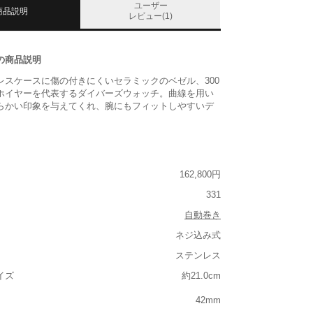
ユーザー
商品説明
レビュー(1)
の商品説明
レスケースに傷の付きにくいセラミックのベゼル、300
ホイヤーを代表するダイバーズウォッチ。曲線を用い
らかい印象を与えてくれ、腕にもフィットしやすいデ
162,800円
331
自動巻き
ネジ込み式
ステンレス
イズ
約21.0cm
42mm