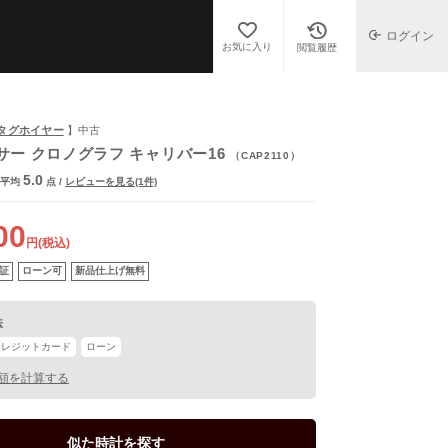
ログイン
お気に入り
閲覧履歴
R/タグホイヤー
】中古
サー クロノグラフ キャリバー16
（CAP2110）
5.0
平均
点
/
レビューを見る(1件)
00
円(税込)
証
ローン可
新品仕上げ無料
法
クレジットカード
ローン
額を計算する
似た時計を探す