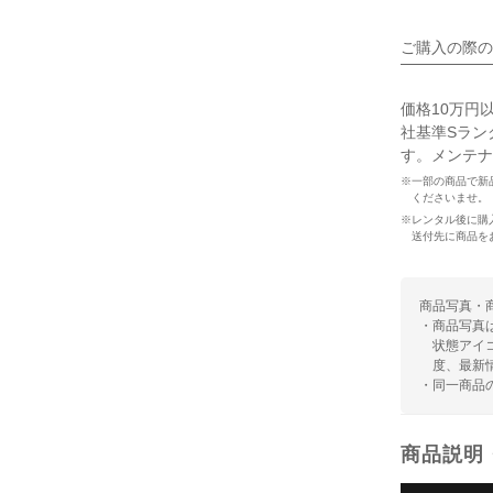
ご購入の際の
価格10万円
社基準Sラン
す。メンテナ
※一部の商品で新
くださいませ。
※レンタル後に購
送付先に商品を
商品写真・
・商品写真
状態アイ
度、最新
・同一商品
商品説明