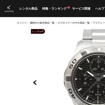
レンタル商品
特集・ランキング
サービス関連
ヘルプ
カリトケ
腕時計の販売商品一覧
タグホイヤーの中古商品一覧
アクアレー
ブランド一覧
特集
すべての商品
ランキング
新入荷商品
料金プラン
ご
新
獲
レンタル中