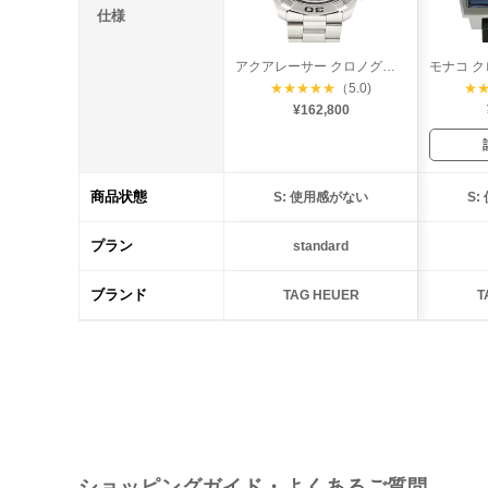
仕様
アクアレーサー クロノグラフ キャリバー16
★
★
★
★
★
（5.0)
★
¥162,800
商品状態
S: 使用感がない
S
プラン
standard
ブランド
TAG HEUER
T
ショッピングガイド・よくあるご質問