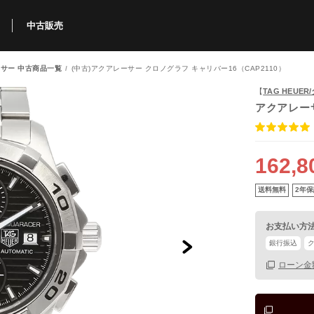
中古販売
サー 中古商品一覧
(中古)アクアレーサー クロノグラフ キャリバー16（CAP2110）
利用方法
規限定商品
得できるポイント
中古販売商品
Q&A
購入可能商品
カリトケとは？
ブランド一覧
中古販売について
【
TAG HEUE
アクアレー
162,8
送料無料
2年保
お支払い方
銀行振込
ローン金