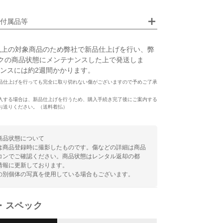
付属品等
以上の対象商品のため弊社で新品仕上げを行い、弊
クの商品状態にメンテナンスした上で発送しま
ンスには約2週間かかります。
品仕上げを行っても完全に取り切れない傷がございますので予めご了承
入する場合は、新品仕上げを行うため、購入手続き完了後にご案内する
お送りください。（送料着払）
商品状態について
は商品登録時に撮影したものです。傷などの詳細は商品
コンでご確認ください。商品状態はレンタル返却の都
情報に更新しております。
の別個体の写真を使用している場合もございます。
・スペック