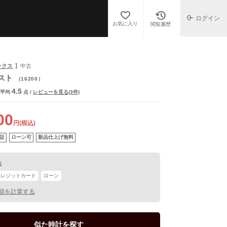
ログイン
お気に入り
閲覧履歴
ックス
】中古
スト
（16200）
4.5
平均
点
/
レビューを見る(3件)
00
円(税込)
証
ローン可
新品仕上げ無料
法
クレジットカード
ローン
額を計算する
似た時計を探す