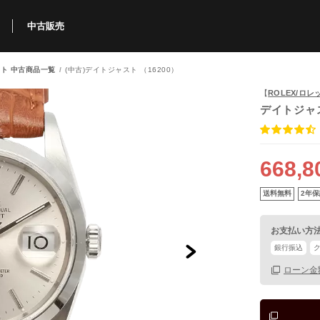
中古販売
ト 中古商品一覧
(中古)デイトジャスト （16200）
利用方法
規限定商品
得できるポイント
中古販売商品
Q&A
購入可能商品
カリトケとは？
ブランド一覧
中古販売について
【
ROLEX/ロレ
デイトジャ
668,8
送料無料
2年保
お支払い方
銀行振込
ローン金