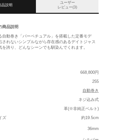
ユーザー
商品説明
レビュー(3)
の商品説明
る自動巻き「パーペチュアル」を搭載した定番モデ
右されないシンプルながら存在感のあるデイトジャス
気を誇り、どんなシーンでも馴染んでくれます。
668,800円
255
自動巻き
ネジ込み式
革(※非純正ベルト)
イズ
約19.5cm
36mm
シルバー