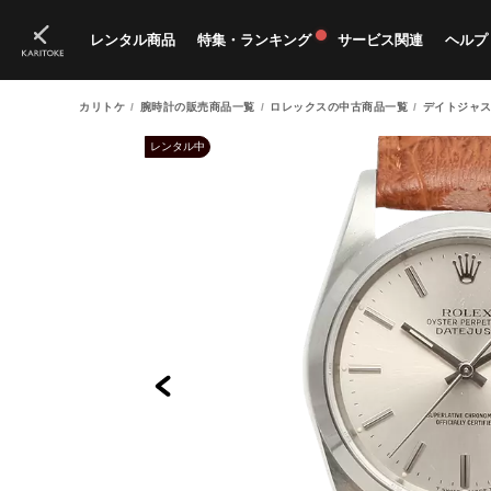
レンタル商品
特集・ランキング
サービス関連
ヘルプ
カリトケ
腕時計の販売商品一覧
ロレックスの中古商品一覧
デイトジャス
ブランド一覧
特集
すべての商品
ランキング
新入荷商品
料金プラン
ご
新
獲
レンタル中