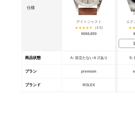
仕様
デイトジャスト
エク
★
★
★
★
★
（4.5)
★
¥668,800
¥
商品状態
A: 目立たないキズあり
S
プラン
premium
e
ブランド
ROLEX