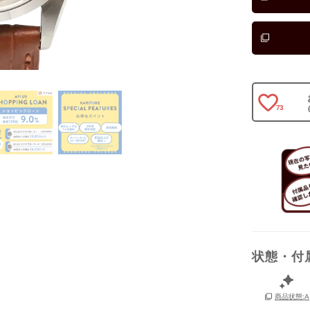
73
状態・付
保証書
箱
商品状態:A