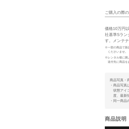
ご購入の際の
価格10万円
社基準Sラン
す。メンテナ
※一部の商品で新
くださいませ。
※レンタル後に購
送付先に商品を
商品写真・
・商品写真
状態アイ
度、最新
・同一商品
商品説明