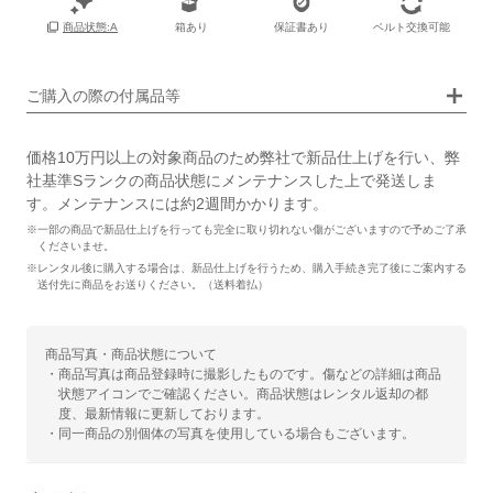
箱あり
保証書あり
ベルト交換可能
商品状態:A
画像タップで拡大表示
ご購入の際の付属品等
価格10万円以上の対象商品のため弊社で新品仕上げを行い、弊
社基準Sランクの商品状態にメンテナンスした上で発送しま
す。メンテナンスには約2週間かかります。
※一部の商品で新品仕上げを行っても完全に取り切れない傷がございますので予めご了承
くださいませ。
※レンタル後に購入する場合は、新品仕上げを行うため、購入手続き完了後にご案内する
送付先に商品をお送りください。（送料着払）
商品写真・商品状態について
・商品写真は商品登録時に撮影したものです。傷などの詳細は商品
状態アイコンでご確認ください。商品状態はレンタル返却の都
度、最新情報に更新しております。
・同一商品の別個体の写真を使用している場合もございます。