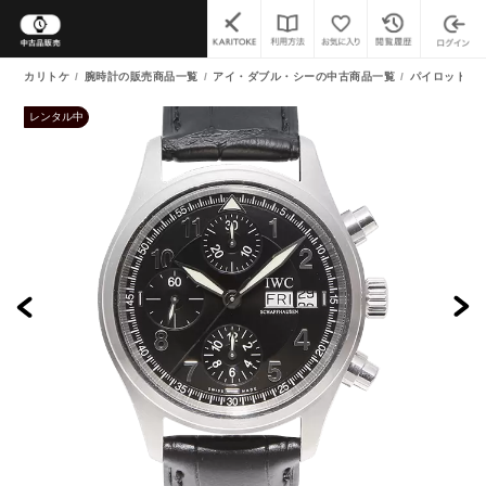
カリトケ
腕時計の販売商品一覧
アイ・ダブル・シーの中古商品一覧
パイロットウ
レンタル中