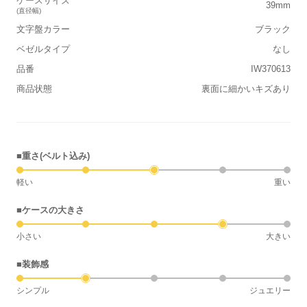
ケースサイズ
39mm
(直径幅)
文字盤カラー
ブラック
ベゼルタイプ
なし
品番
IW370613
商品状態
裏面に細かいキズあり
■重さ(ベルト込み)
軽い
重い
■ケースの大きさ
小さい
大きい
■装飾感
シンプル
ジュエリー