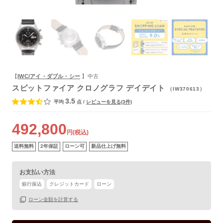
よくあるご質問
【
IWC/アイ・ダブル・シー
】中古
スピットファイア クロノグラフ デイデイト
（IW370613）
3.5
平均
点
/
レビューを見る(3件)
492,800
円(税込)
送料無料
2年保証
ローン可
新品仕上げ無料
お支払い方法
保証書
あり
銀行振込
クレジットカード
ローン
箱
あり
ローン金額を計算する