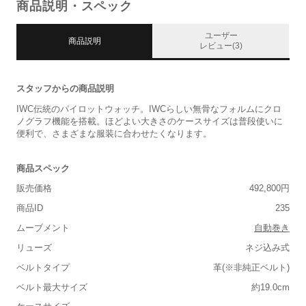
商品説明・スペック
ユーザー
商品説明
レビュー(3)
スタッフからの商品説明
IWC伝統のパイロットウォッチ。IWCらしい無骨なフォルムにクロ
ノグラフ機能を搭載。ほどよい大きさのケースサイズは普段使いに
便利で、さまざまな服装に合わせたくなります。
商品スペック
販売価格
492,800円
商品ID
235
ムーブメント
自動巻き
リューズ
ネジ込み式
ベルトタイプ
革(※非純正ベルト)
ベルト最大サイズ
約19.0cm