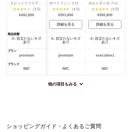
スピットファイア クロノグラフ デイデイト
ポートフィノ クロノグラフ デイデイト
ポルトギーゼ クロノグラフ
★
★
★
★
★
（3.5)
★
★
★
★
★
（4.5)
★
★
★
★
★
（4.5)
¥492,800
¥503,800
¥580,800
詳細を見る
詳細を見る
商品状態
A: 目立たないキズ
A: 目立たないキズ
A: 目立たないキズ
あり
あり
あり
プラン
premium
premium
executive1
ブランド
IWC
IWC
IWC
他の項目もみる
ショッピングガイド・よくあるご質問