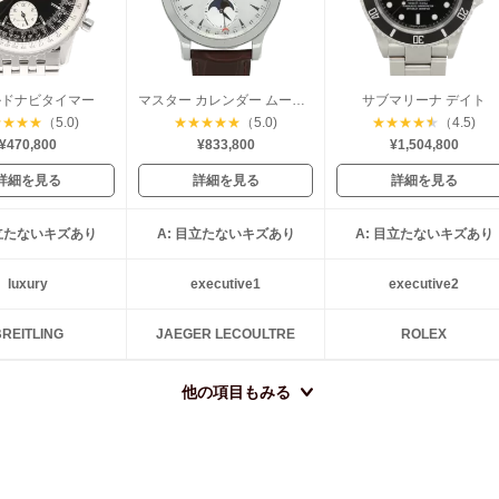
ルドナビタイマー
マスター カレンダー ムーンフェイズ
サブマリーナ デイト
★
★
★
★
（5.0)
★
★
★
★
★
（5.0)
★
★
★
★
★
（4.5)
¥470,800
¥833,800
¥1,504,800
詳細を見る
詳細を見る
詳細を見る
目立たないキズあり
A: 目立たないキズあり
A: 目立たないキズあり
luxury
executive1
executive2
REITLING
JAEGER LECOULTRE
ROLEX
他の項目もみる