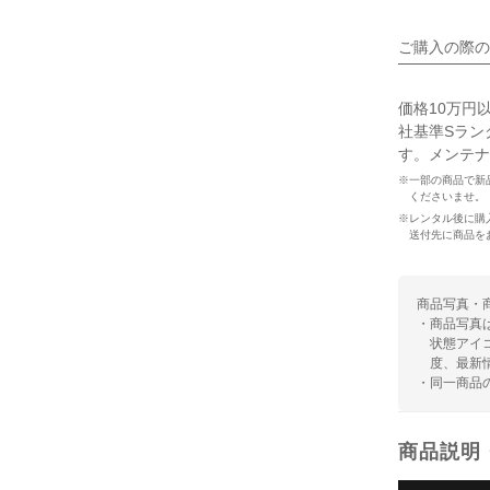
ご購入の際の
価格10万円
社基準Sラン
す。メンテナ
※一部の商品で新
くださいませ。
※レンタル後に購
送付先に商品を
商品写真・
・商品写真
状態アイ
度、最新
・同一商品
商品説明