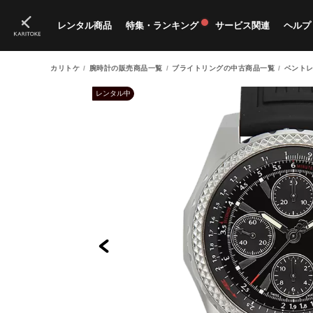
レンタル商品
特集・ランキング
サービス関連
ヘルプ
カリトケ
腕時計の販売商品一覧
ブライトリングの中古商品一覧
ベントレ
ブランド一覧
特集
すべての商品
ランキング
新入荷商品
料金プラン
ご
新
獲
レンタル中