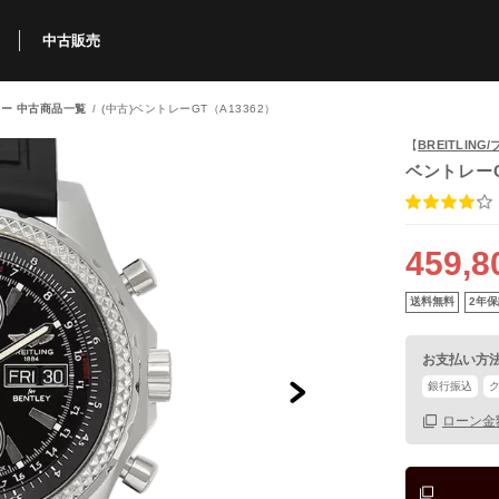
中古販売
ー 中古商品一覧
(中古)ベントレーGT（A13362）
利用方法
規限定商品
得できるポイント
中古販売商品
Q&A
購入可能商品
カリトケとは？
ブランド一覧
中古販売について
【
BREITLIN
ベントレー
459,8
送料無料
2年保
お支払い方
銀行振込
ローン金