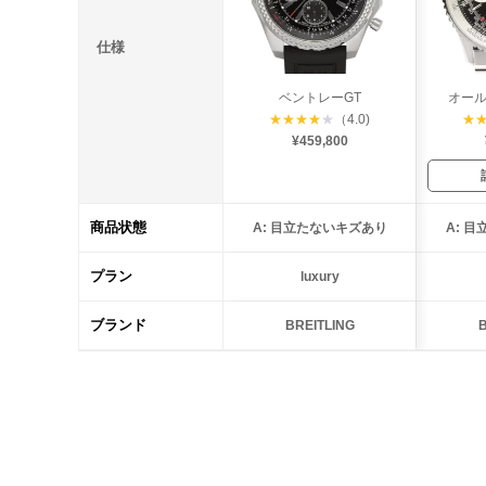
仕様
ベントレーGT
オー
★
★
★
★
★
（4.0)
★
¥459,800
商品状態
A: 目立たないキズあり
A: 
プラン
luxury
ブランド
BREITLING
B