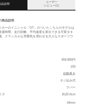
ユーザー
商品説明
レビュー(1)
の商品説明
ツカーのイニシャル「GT」のついたこちらのモデルは
経過時間、走行距離、平均速度を算出できる可変タキ
備。クラシカルな雰囲気を漂わせる大人なスポーツウ
459,800円
150
自動巻き
ネジ込み式
ラバー
イズ
約20.0cm
44mm