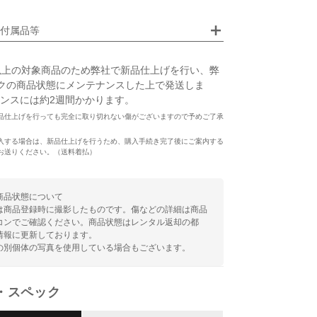
付属品等
以上の対象商品のため弊社で新品仕上げを行い、弊
クの商品状態にメンテナンスした上で発送しま
ンスには約2週間かかります。
品仕上げを行っても完全に取り切れない傷がございますので予めご了承
入する場合は、新品仕上げを行うため、購入手続き完了後にご案内する
お送りください。（送料着払）
商品状態について
は商品登録時に撮影したものです。傷などの詳細は商品
コンでご確認ください。商品状態はレンタル返却の都
情報に更新しております。
の別個体の写真を使用している場合もございます。
・スペック