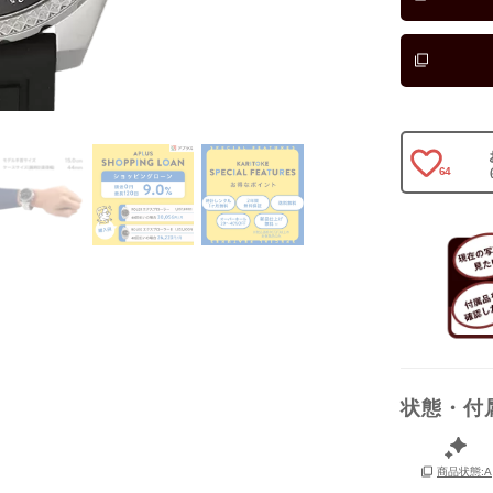
64
状態・付
保証書
商品状態:A
箱