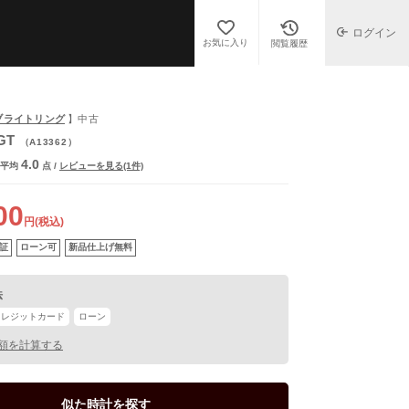
ログイン
お気に入り
閲覧履歴
G/ブライトリング
】中古
GT
（A13362）
4.0
平均
点
/
レビューを見る(1件)
00
円(税込)
証
ローン可
新品仕上げ無料
法
クレジットカード
ローン
額を計算する
似た時計を探す