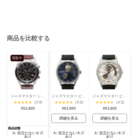
商品を比較する
閲覧中
ジャズマスター シービュー クロノグラフ
ジャズマスター ビューマチック オープンハート
ジャズマスター ビューマチック オープンハート
★
★
★
★
★
（5.0)
★
★
★
★
★
（5.0)
★
★
★
★
★
（4.5)
¥52,800
¥63,800
¥63,800
詳細を見る
詳細を見る
商品状態
A: 目立たないキズ
A: 目立たないキズ
A: 目立たないキズ
あり
あり
あり