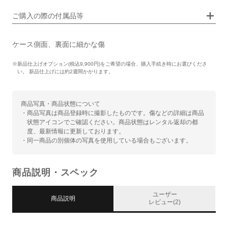
画像タップで拡大表示
ご購入の際の付属品等
ケース側面、裏面に細かな傷
※新品仕上げオプション(税込9,900円)をご希望の場合、購入手続き時にお選びくださ
い。 新品仕上げには約2週間かかります。
商品写真・商品状態について
・商品写真は商品登録時に撮影したものです。傷などの詳細は商品
状態アイコンでご確認ください。商品状態はレンタル返却の都
度、最新情報に更新しております。
・同一商品の別個体の写真を使用している場合もございます。
商品説明・スペック
ユーザー
商品説明
レビュー(2)