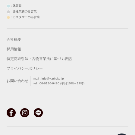
：休業日
：発送業務のみ営業
：カスタマーのみ営業
会社概要
採用情報
特定商取引法・古物営業法に基づく表記
プライバシーポリシー
mail :
info@karitoke.jp
お問い合わせ
tel :
06-6136-6490
(平日10時～17時)
戻る
最初から