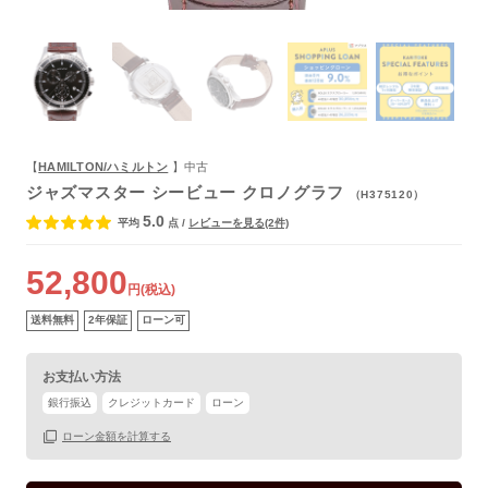
よくあるご質問
【
HAMILTON/ハミルトン
】中古
ジャズマスター シービュー クロノグラフ
（H375120）
5.0
平均
点
/
レビューを見る(2件)
52,800
円(税込)
送料無料
2年保証
ローン可
お支払い方法
銀行振込
クレジットカード
ローン
ローン金額を計算する