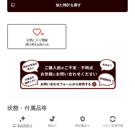
似た時計を探す
保証書
あり
箱
あり
89
お気に入り登録
(再入荷をお知らせ)
状態・付属品等
箱あり
保証書あり
ベルト交換可能
商品状態:A