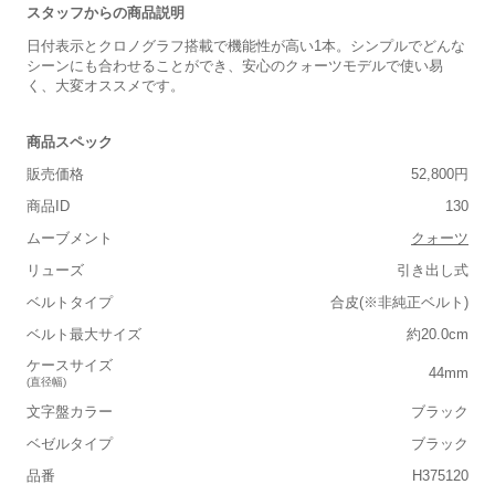
スタッフからの商品説明
日付表示とクロノグラフ搭載で機能性が高い1本。シンプルでどんな
シーンにも合わせることができ、安心のクォーツモデルで使い易
く、大変オススメです。
商品スペック
販売価格
52,800円
商品ID
130
ムーブメント
クォーツ
リューズ
引き出し式
ベルトタイプ
合皮(※非純正ベルト)
ベルト最大サイズ
約20.0cm
ケースサイズ
44mm
(直径幅)
文字盤カラー
ブラック
ベゼルタイプ
ブラック
品番
H375120