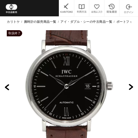
カリトケ
腕時計の販売商品一覧
アイ・ダブル・シーの中古商品一覧
ポートフィノ 
取扱終了
よくあるご質問