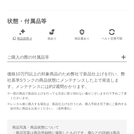
状態・付属品等
箱あり
保証書あり
ベルト交換可能
商品状態:A
画像タップで拡大表示
ご購入の際の付属品等
価格10万円以上の対象商品のため弊社で新品仕上げを行い、弊
社基準Sランクの商品状態にメンテナンスした上で発送しま
す。メンテナンスには約2週間かかります。
※一部の商品で新品仕上げを行っても完全に取り切れない傷がございますので予めご了承
くださいませ。
※レンタル後に購入する場合は、新品仕上げを行うため、購入手続き完了後にご案内する
送付先に商品をお送りください。（送料着払）
商品写真・商品状態について
・商品写真は商品登録時に撮影したものです。傷などの詳細は商品