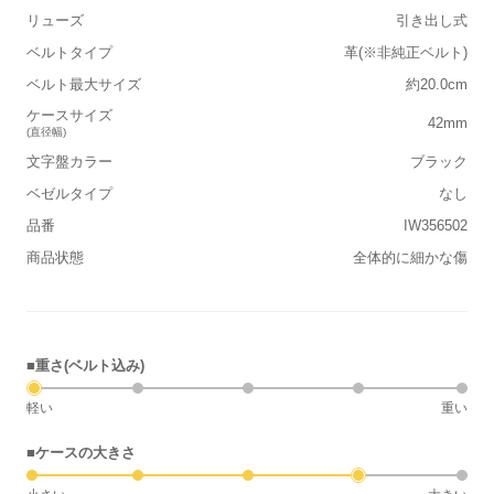
リューズ
引き出し式
ベルトタイプ
革(※非純正ベルト)
ベルト最大サイズ
約20.0cm
ケースサイズ
42mm
(直径幅)
文字盤カラー
ブラック
ベゼルタイプ
なし
品番
IW356502
商品状態
全体的に細かな傷
■重さ(ベルト込み)
軽い
重い
■ケースの大きさ