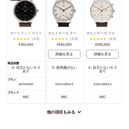
ポートフィノ デイト
ポルトギーゼ オートマティック 40
ポルトギーゼ クロノグラフ
★
★
★
★
★
（4.5)
★
★
★
★
★
（5.0)
★
★
★
★
★
（4.5)
¥360,800
¥690,800
¥580,800
詳細を見る
詳細を見る
商品状態
A: 目立たないキズ
S: 使用感がない
A: 目立たないキズ
あり
あり
プラン
premium
executive1
executive1
ブランド
IWC
IWC
IWC
他の項目もみる