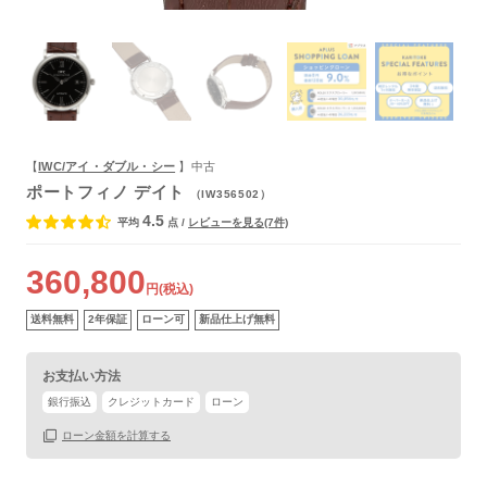
【
IWC/アイ・ダブル・シー
】中古
ポートフィノ デイト
（IW356502）
4.5
平均
点
/
レビューを見る(7件)
保証書
あり
360,800
箱
あり
円(税込)
送料無料
2年保証
ローン可
新品仕上げ無料
お支払い方法
銀行振込
クレジットカード
ローン
ローン金額を計算する