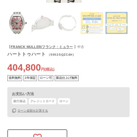
よくあるご質問
【
FRANCK MULLER/フランク・ミュラー
】中古
ハートトゥハート
（5002SQZC4H）
404,800
円(税込)
送料無料
2年保証
ローン可
新品仕上げ無料
お支払い方法
銀行振込
クレジットカード
ローン
ローン金額を計算する