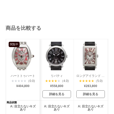
商品を比較する
閲覧中
ハートトゥハート
リバティ
ロングアイランド レディース
★
★
★
★
★
（0.0)
★
★
★
★
★
（4.0)
★
★
★
★
★
（5.0)
¥404,800
¥558,800
¥283,800
詳細を見る
詳細を見る
商品状態
A: 目立たないキズ
A: 目立たないキズ
A: 目立たないキズ
あり
あり
あり