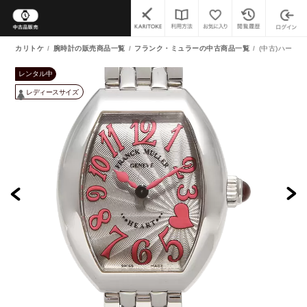
カリトケ
腕時計の販売商品一覧
フランク・ミュラーの中古商品一覧
(中古)ハートト
レンタル中
レディースサイズ