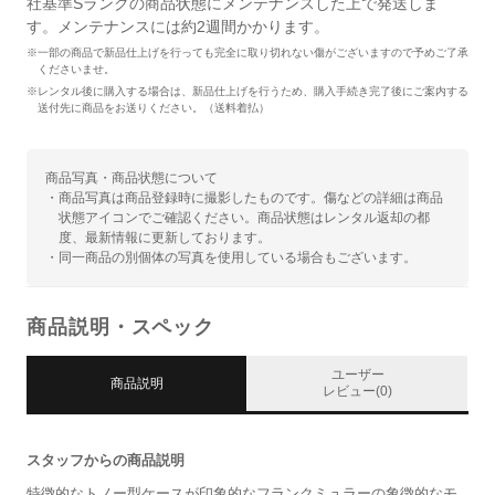
社基準Sランクの商品状態にメンテナンスした上で発送しま
す。メンテナンスには約2週間かかります。
※一部の商品で新品仕上げを行っても完全に取り切れない傷がございますので予めご了承
くださいませ。
※レンタル後に購入する場合は、新品仕上げを行うため、購入手続き完了後にご案内する
送付先に商品をお送りください。（送料着払）
商品写真・商品状態について
・商品写真は商品登録時に撮影したものです。傷などの詳細は商品
状態アイコンでご確認ください。商品状態はレンタル返却の都
度、最新情報に更新しております。
・同一商品の別個体の写真を使用している場合もございます。
商品説明・スペック
ユーザー
商品説明
レビュー(0)
スタッフからの商品説明
特徴的なトノー型ケースが印象的なフランクミュラーの象徴的なモ