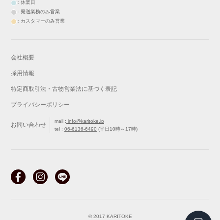
：休業日
：発送業務のみ営業
：カスタマーのみ営業
会社概要
採用情報
特定商取引法・古物営業法に基づく表記
プライバシーポリシー
mail :
info@karitoke.jp
お問い合わせ
tel :
06-6136-6490
(平日10時～17時)
戻る
最初から
© 2017 KARITOKE