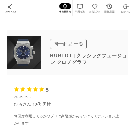
カリトケ
腕時計ブランド一覧
ウブロ
クラシック・フュージョン
(レンタル)クラシ
同一商品 一覧
HUBLOT | クラシックフュージョ
ン クロノグラフ
5
2026.05.31
ひろさん
40代
男性
何回か利用してるがウブロは高級感がありつけててテンション上
がります