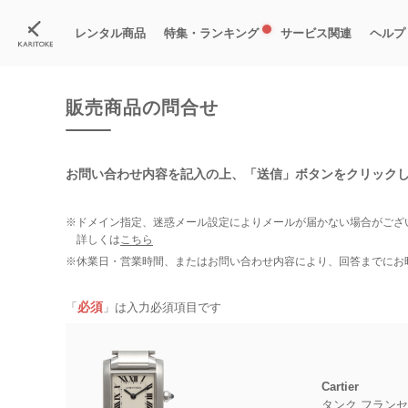
カリトケ
腕時計の販売商品一覧
販売商品の問合せ
レンタル商品
特集・ランキング
サービス関連
ヘルプ
ブランド一覧
特集
すべての商品
ランキング
新入荷商品
料金プラン
ご
新
獲
販売商品の問合せ
お問い合わせ内容を記入の上、
「送信」ボタンをクリック
※ドメイン指定、迷惑メール設定によりメールが届かない場合がござ
詳しくは
こちら
※休業日・営業時間、またはお問い合わせ内容により、回答までにお
必須
「
」は入力必須項目です
Cartier
タンク フランセ