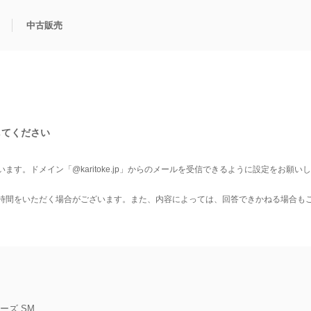
中古販売
利用方法
規限定商品
得できるポイント
中古販売商品
Q&A
購入可能商品
カリトケとは？
ブランド一覧
中古販売について
してください
います。
ドメイン「@karitoke.jp」からのメールを受信できるように設定をお願い
時間をいただく場合がございます。
また、内容によっては、回答できかねる場合も
ーズ SM