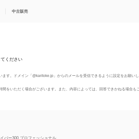
中古販売
利用方法
規限定商品
得できるポイント
中古販売商品
Q&A
購入可能商品
カリトケとは？
ブランド一覧
中古販売について
してください
います。
ドメイン「@karitoke.jp」からのメールを受信できるように設定をお願い
時間をいただく場合がございます。
また、内容によっては、回答できかねる場合も
イバー300 プロフェッショナル