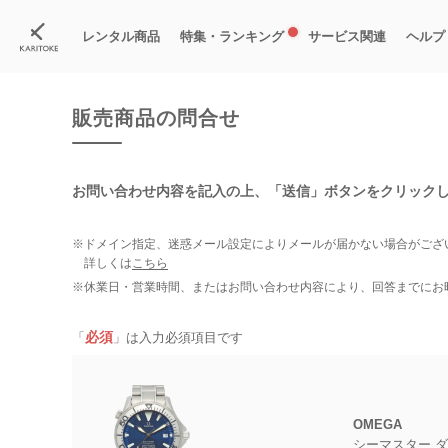
カリトケ
腕時計の販売商品一覧
販売商品の問合せ
レンタル商品
特集・ランキング
サービス関連
ヘルプ
ブランド一覧
特集
すべての商品
ランキング
新入荷商品
料金プラン
ご
新
獲
販売商品の問合せ
お問い合わせ内容を記入の上、
「送信」ボタンをクリック
※ドメイン指定、迷惑メール設定によりメールが届かない場合がござ
詳しくは
こちら
※休業日・営業時間、またはお問い合わせ内容により、回答までにお
必須
「
」は入力必須項目です
OMEGA
シーマスター ダ