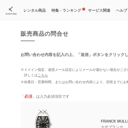
カリトケ
腕時計の販売商品一覧
販売商品の問合せ
レンタル商品
特集・ランキング
サービス関連
ヘルプ
ブランド一覧
特集
すべての商品
ランキング
新入荷商品
料金プラン
ご
新
獲
販売商品の問合せ
お問い合わせ内容を記入の上、
「送信」ボタンをクリック
※ドメイン指定、迷惑メール設定によりメールが届かない場合がござ
詳しくは
こちら
※休業日・営業時間、またはお問い合わせ内容により、回答までにお
必須
「
」は入力必須項目です
FRANCK MULL
カサブランカ