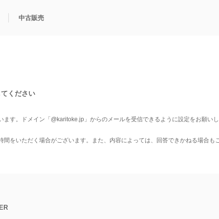
中古販売
利用方法
規限定商品
得できるポイント
中古販売商品
Q&A
購入可能商品
カリトケとは？
ブランド一覧
中古販売について
してください
います。
ドメイン「@karitoke.jp」からのメールを受信できるように設定をお願い
時間をいただく場合がございます。
また、内容によっては、回答できかねる場合も
ER