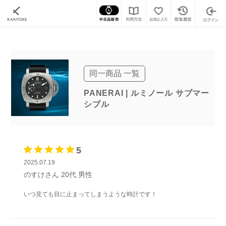
カリトケ
腕時計ブランド一覧
パネライ
ルミノール
(レンタル)ルミノール サブマー
同一商品 一覧
PANERAI | ルミノール サブマー
シブル
5
2025.07.19
のすけさん
20代
男性
いつ見ても目に止まってしまうような時計です！