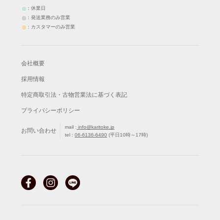
：休業日
：発送業務のみ営業
：カスタマーのみ営業
会社概要
採用情報
特定商取引法・古物営業法に基づく表記
プライバシーポリシー
mail :
info@karitoke.jp
お問い合わせ
tel :
06-6136-6490
(平日10時～17時)