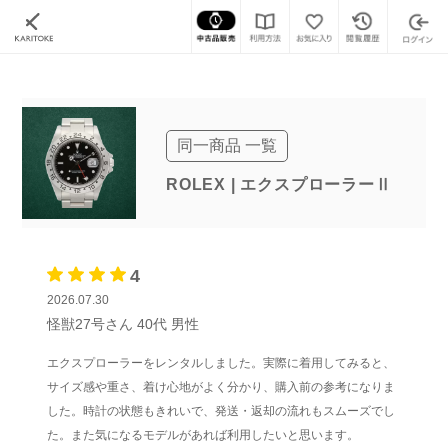
カリトケ
腕時計ブランド一覧
ロレックス
エクスプローラーⅡ
(レンタル)エクス
同一商品 一覧
ROLEX | エクスプローラーⅡ
4
2026.07.30
怪獣27号さん
40代
男性
エクスプローラーをレンタルしました。実際に着用してみると、
サイズ感や重さ、着け心地がよく分かり、購入前の参考になりま
した。時計の状態もきれいで、発送・返却の流れもスムーズでし
た。また気になるモデルがあれば利用したいと思います。