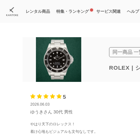
カリトケ
腕時計ブランド一覧
ロレックス
シードゥエラー
(レンタル)
レンタル商品
特集・ランキング
サービス関連
ヘルプ
ブランド一覧
特集
すべての商品
ランキング
新入荷商品
料金プラン
ご
新
獲
同一商品 一
ROLEX 
5
2026.06.03
ゆうきさん
30代
男性
やはり天下のロレックス！
着け心地もビジュアルも文句なしです。
いやらしさもなくビジネスシーンも問題ないと思います。