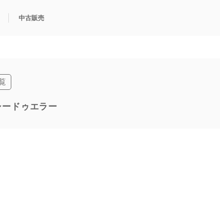
シードゥエラー（16600）
同一商品一覧
中古販売
利用方法
規限定商品
得できるポイント
中古販売商品
Q&A
購入可能商品
カリトケとは？
ブランド一覧
中古販売について
覧
| シードゥエラー