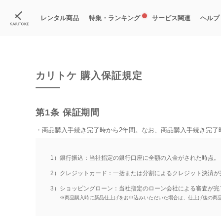
カリトケ
レンタル後購入の保証内容
レンタル商品
特集・ランキング
サービス関連
ヘルプ
ブランド一覧
特集
すべての商品
ランキング
新入荷商品
料金プラン
ご
新
獲
カリトケ 購入保証規定
第1条 保証期間
・商品購入手続き完了時から2年間。なお、商品購入手続き完了
1）銀行振込：当社指定の銀行口座に全額の入金がされた時点。
2）クレジットカード：一括または分割によるクレジット決済が
3）ショッピングローン：当社指定のローン会社による審査が完
※商品購入時に新品仕上げをお申込みいただいた場合は、仕上げ後の商