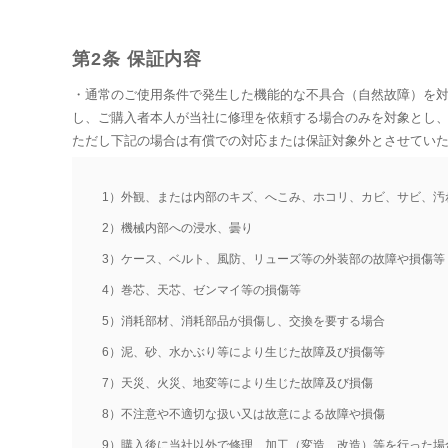
第2条 保証内容
・通常のご使用条件で発生した機能的な不具合（自然故障）を
し、ご購入者本人が当社に修理を依頼する場合のみを対象とし
ただし下記の場合は有償での対応または保証対象外とさせてい
1）外観、または内部のキズ、へこみ、ホコリ、カビ、サビ、汚
2）機械内部への浸水、曇り
3）ケース、ベルト、風防、リューズ等の外装部の故障や損傷等
4）巻芯、天芯、ゼンマイ等の損傷等
5）消耗部材、消耗部品が損傷し、交換を要する場合
6）泥、砂、水かぶり等により生じた故障及び損傷等
7）天災、火災、地変等により生じた故障及び損傷
8）不注意や不適切な扱い又は故意による故障や損傷
9）購入後に当社以外で修理、加工（変造、改造）等を行った場