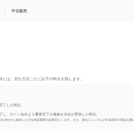
中古販売
利用方法
規限定商品
得できるポイント
中古販売商品
Q&A
購入可能商品
カリトケとは？
ブランド一覧
中古販売について
時とは、支払方法ごとに以下の時点を指します。
完了した時点。
了し、ローン会社より審査完了の連絡を当社が受領した時点。
品を当社から発送した日を保証期間の起算日とします。また、過去にレンタルされ返却済の商品を購