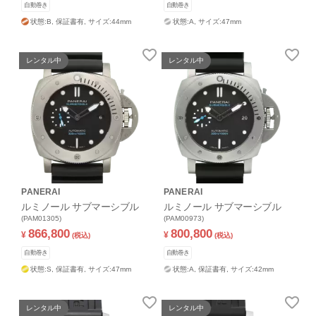
自動巻き
自動巻き
状態:B,
保証書有,
サイズ:44mm
状態:A,
サイズ:47mm
レンタル中
レンタル中
PANERAI
PANERAI
ルミノール サブマーシブル
ルミノール サブマーシブル
(PAM01305)
(PAM00973)
866,800
800,800
¥
¥
(税込)
(税込)
自動巻き
自動巻き
状態:S,
保証書有,
サイズ:47mm
状態:A,
保証書有,
サイズ:42mm
レンタル中
レンタル中