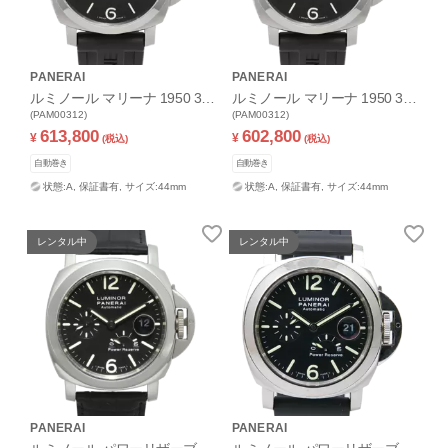
PANERAI
PANERAI
ルミノール マリーナ 1950 3デ
ルミノール マリーナ 1950 3デ
イズ
(PAM00312)
イズ
(PAM00312)
613,800
602,800
¥
¥
(税込)
(税込)
自動巻き
自動巻き
状態:A,
保証書有,
サイズ:44mm
状態:A,
保証書有,
サイズ:44mm
レンタル中
レンタル中
PANERAI
PANERAI