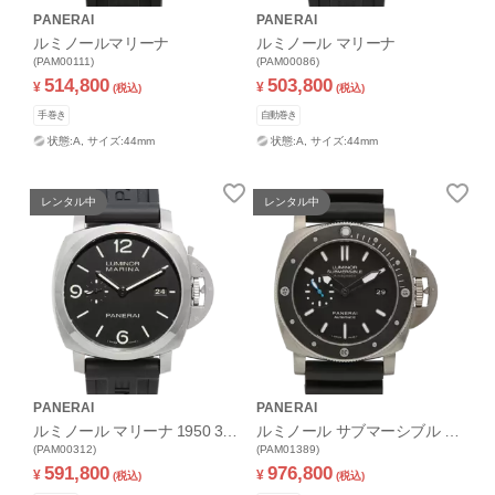
PANERAI
PANERAI
ルミノールマリーナ
ルミノール マリーナ
(PAM00111)
(PAM00086)
514,800
503,800
¥
¥
(税込)
(税込)
手巻き
自動巻き
状態:A,
サイズ:44mm
状態:A,
サイズ:44mm
レンタル中
レンタル中
PANERAI
PANERAI
ルミノール マリーナ 1950 3デ
ルミノール サブマーシブル ア
イズ
(PAM00312)
マグネティック 3デイズ チタ
(PAM01389)
591,800
976,800
ニオ
¥
¥
(税込)
(税込)