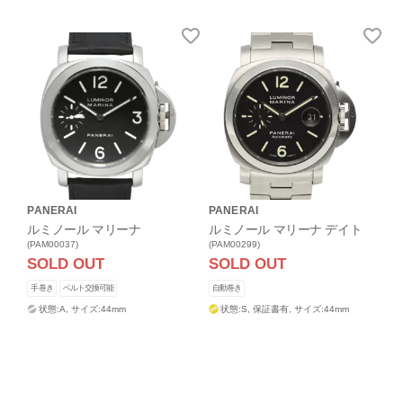
PANERAI
PANERAI
ルミノール マリーナ
ルミノール マリーナ デイト
(PAM00037)
(PAM00299)
SOLD OUT
SOLD OUT
手巻き
ベルト交換可能
自動巻き
状態:A,
サイズ:44mm
状態:S,
保証書有,
サイズ:44mm