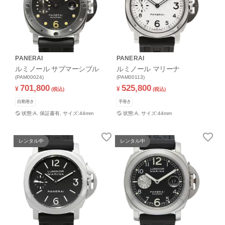
PANERAI
PANERAI
ルミノール サブマーシブル
ルミノール マリーナ
(PAM00024)
(PAM00113)
701,800
525,800
¥
¥
(税込)
(税込)
自動巻き
手巻き
状態:A,
保証書有,
サイズ:44mm
状態:A,
サイズ:44mm
レンタル中
レンタル中