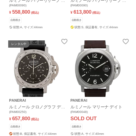
ルミノール パワーリザーブ デ
ルミノール パワーリザーブ デ
イト
(PAM00090)
イト
(PAM00090)
558,800
613,800
¥
¥
(税込)
(税込)
自動巻き
自動巻き
状態:A,
サイズ:44mm
状態:S,
保証書有,
サイズ:44mm
レンタル中
PANERAI
PANERAI
ルミノール クロノグラフ デイ
ルミノール マリーナ デイト
ライト
(PAM00250)
(PAM00048)
657,800
SOLD OUT
¥
(税込)
自動巻き
自動巻き
状態:B,
保証書有,
サイズ:44mm
状態:A,
サイズ:40mm