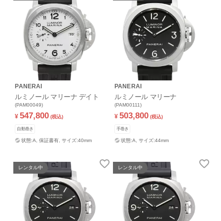
PANERAI
PANERAI
ルミノール マリーナ デイト
ルミノール マリーナ
(PAM00049)
(PAM00111)
547,800
503,800
¥
¥
(税込)
(税込)
自動巻き
手巻き
状態:A,
保証書有,
サイズ:40mm
状態:A,
サイズ:44mm
レンタル中
レンタル中