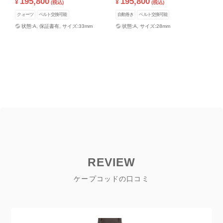
195,800
195,800
¥
¥
(税込)
(税込)
クォーツ
ベルト交換可能
自動巻き
ベルト交換可能
状態:A,
保証書有,
サイズ:33mm
状態:A,
サイズ:28mm
REVIEW
ケープコッドの口コミ