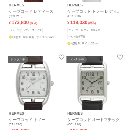
HERMES
HERMES
ケープコッド レディース
ケープコッド トノー レディー
(CC1.210)
ス
(CT1.210)
173,800
118,030
¥
¥
(税込)
(税込)
クォーツ
レディースサイズ
クォーツ
レディースサイズ
ベルト交換可能
状態:S,
保証書有,
サイズ:23mm
状態:S,
サイズ:26mm
レンタル中
レンタル中
HERMES
HERMES
ケープコッド トノー
ケープコッド オートマチック
(CT1.710)
(CC1.710)