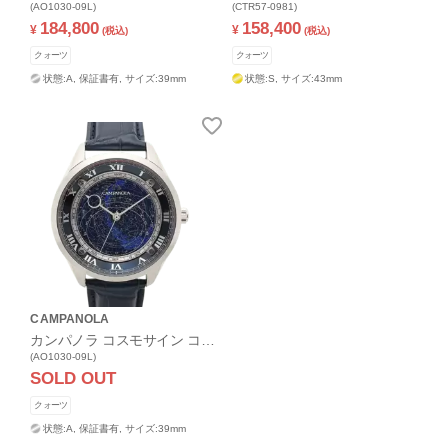
クション
(AO1030-09L)
ン コレクション パーペチュ
(CTR57-0981)
184,800
158,400
アルカレンダー
¥
¥
(税込)
(税込)
クォーツ
クォーツ
状態:A,
保証書有,
サイズ:39mm
状態:S,
サイズ:43mm
CAMPANOLA
カンパノラ コスモサイン コレ
クション
(AO1030-09L)
SOLD OUT
クォーツ
状態:A,
保証書有,
サイズ:39mm