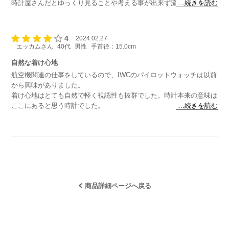
時計屋さんだとゆっくり見ることや考える事が出来ず流れのままで購
…続きを読む
入する
なんてことがありますがレンタルして１度考えてみるのもありだと思
いました。ありがとうございました。
4
2024.02.27
エッカムさん
40代
男性
手首径：15.0cm
自然な着け心地
航空機関連の仕事をしているので、IWCのパイロットウォッチは以前
から興味がありました。
着け心地はとても自然で軽く視認性も抜群でした。時計本来の意味は
ここにあると思う時計でした。
…続きを読む
借りて良かったです。
商品詳細ページへ戻る